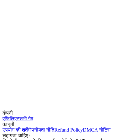
कंपनी
एफिलिएट
सभी गेम
कानूनी
उपयोग की शर्तें
गोपनीयता नीति
Refund Policy
DMCA नोटिस
सहायता चाहिए?