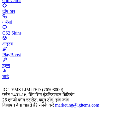
Gift Cards
टॉप-अप
करेंसी
CS2 Skins
आइटम
PlayBoost
टूल्स
चार्ट
IGITEMS LIMITED (76508000)
फ्लैट 2401-16, विंग शिंग इंडस्ट्रियल बिल्डिंग
26 एनजी फोंग स्ट्रीट, क्वुन टोंग, हांग कांग
विज्ञापन देना चाहते हैं? संपर्क करें
marketing@igitems.com