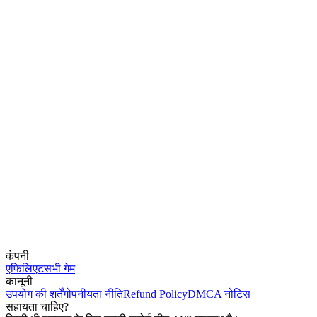
कंपनी
एफिलिएट
सभी गेम
कानूनी
उपयोग की शर्तें
गोपनीयता नीति
Refund Policy
DMCA नोटिस
सहायता चाहिए?