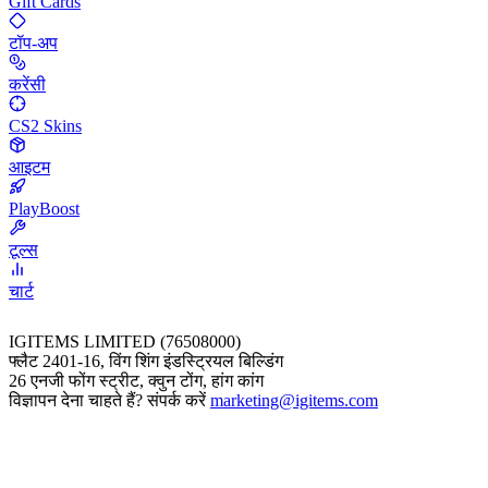
Gift Cards
टॉप-अप
करेंसी
CS2 Skins
आइटम
PlayBoost
टूल्स
चार्ट
IGITEMS LIMITED (76508000)
फ्लैट 2401-16, विंग शिंग इंडस्ट्रियल बिल्डिंग
26 एनजी फोंग स्ट्रीट, क्वुन टोंग, हांग कांग
विज्ञापन देना चाहते हैं? संपर्क करें
marketing@igitems.com