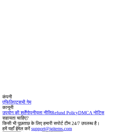
कंपनी
एफिलिएट
सभी गेम
कानूनी
उपयोग की शर्तें
गोपनीयता नीति
Refund Policy
DMCA नोटिस
सहायता चाहिए?
किसी भी पूछताछ के लिए हमारी सपोर्ट टीम 24/7 उपलब्ध है।
हमें यहाँ ईमेल करें
support@igitems.com