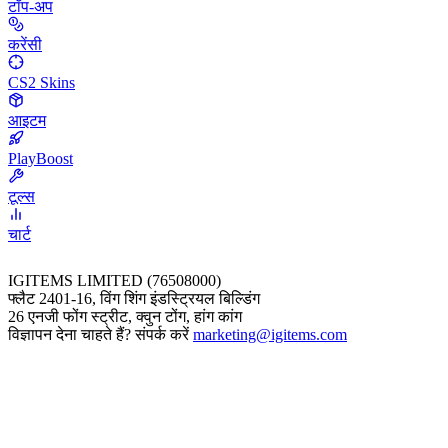
टॉप-अप
करेंसी
CS2 Skins
आइटम
PlayBoost
टूल्स
चार्ट
IGITEMS LIMITED (76508000)
फ्लैट 2401-16, विंग शिंग इंडस्ट्रियल बिल्डिंग
26 एनजी फोंग स्ट्रीट, क्वुन टोंग, हांग कांग
विज्ञापन देना चाहते हैं? संपर्क करें
marketing@igitems.com