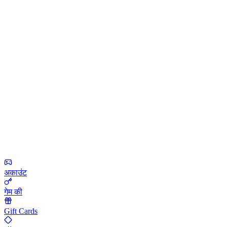
अकाउंट
गेम की
Gift Cards