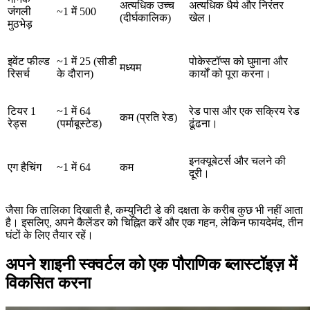
अत्यधिक उच्च
अत्यधिक धैर्य और निरंतर
जंगली
~1 में 500
(दीर्घकालिक)
खेल।
मुठभेड़
इवेंट फील्ड
~1 में 25 (सीडी
पोकेस्टॉप्स को घुमाना और
मध्यम
रिसर्च
के दौरान)
कार्यों को पूरा करना।
टियर 1
~1 में 64
रेड पास और एक सक्रिय रेड
कम (प्रति रेड)
रेड्स
(पर्माबूस्टेड)
ढूंढना।
इनक्यूबेटर्स और चलने की
एग हैचिंग
~1 में 64
कम
दूरी।
जैसा कि तालिका दिखाती है, कम्युनिटी डे की दक्षता के करीब कुछ भी नहीं आता
है। इसलिए, अपने कैलेंडर को चिह्नित करें और एक गहन, लेकिन फायदेमंद, तीन
घंटों के लिए तैयार रहें।
अपने शाइनी स्क्वर्टल को एक पौराणिक ब्लास्टॉइज़ में
विकसित करना