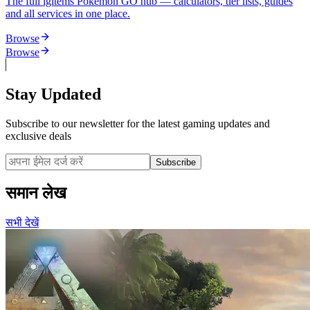
The full igitems Pokemon GO hub — calculators, tier lists, guides
and all services in one place.
Browse
Browse
Stay Updated
Subscribe to our newsletter for the latest gaming updates and
exclusive deals
Subscribe
समान लेख
सभी देखें