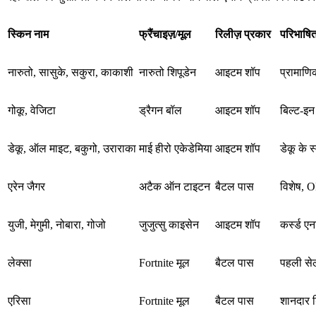
स्किन नाम
फ्रैंचाइज़/मूल
रिलीज़ प्रकार
परिभाषित
नारुतो, सासुके, सकुरा, काकाशी
नारुतो शिपूडेन
आइटम शॉप
प्रामाण
गोकू, वेजिटा
ड्रैगन बॉल
आइटम शॉप
बिल्ट-इन
डेकू, ऑल माइट, बकुगो, उराराका
माई हीरो एकेडेमिया
आइटम शॉप
डेकू के 
एरेन जैगर
अटैक ऑन टाइटन
बैटल पास
विशेष, 
युजी, मेगुमी, नोबारा, गोजो
जुजुत्सु काइसेन
आइटम शॉप
कर्स्ड ए
लेक्सा
Fortnite मूल
बैटल पास
पहली सेल
एरिसा
Fortnite मूल
बैटल पास
शानदार 