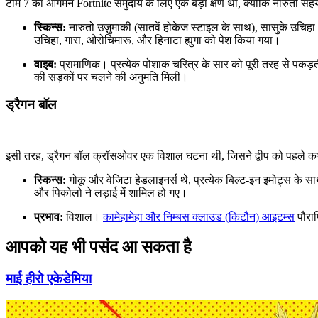
टीम 7 का आगमन Fortnite समुदाय के लिए एक बड़ा क्षण था, क्योंकि नारुतो सह
स्किन्स:
नारुतो उज़ुमाकी (सातवें होकेज स्टाइल के साथ), सासुके उचिहा
उचिहा, गारा, ओरोचिमारू, और हिनाटा ह्युगा को पेश किया गया।
वाइब:
प्रामाणिक। प्रत्येक पोशाक चरित्र के सार को पूरी तरह से पकड़ती 
की सड़कों पर चलने की अनुमति मिली।
ड्रैगन बॉल
इसी तरह, ड्रैगन बॉल क्रॉसओवर एक विशाल घटना थी, जिसने द्वीप को पहले कभ
स्किन्स:
गोकू और वेजिटा हेडलाइनर्स थे, प्रत्येक बिल्ट-इन इमोट्स के साथ
और पिकोलो ने लड़ाई में शामिल हो गए।
प्रभाव:
विशाल।
कामेहामेहा और निम्बस क्लाउड (किंटौन) आइटम्स
पौराण
आपको यह भी पसंद आ सकता है
माई हीरो एकेडेमिया