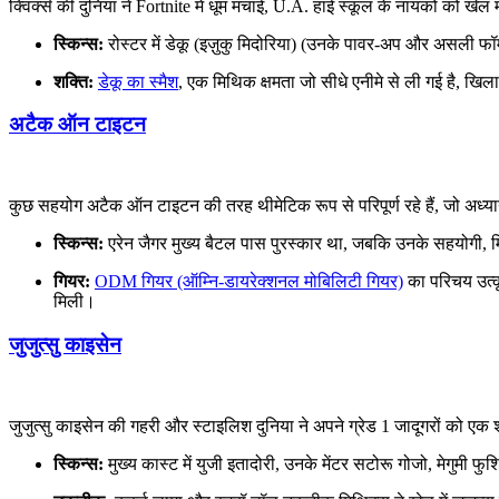
क्विर्क्स की दुनिया ने Fortnite में धूम मचाई, U.A. हाई स्कूल के नायकों को खेल 
स्किन्स:
रोस्टर में डेकू (इज़ुकु मिदोरिया) (उनके पावर-अप और असली फॉर
शक्ति:
डेकू का स्मैश
, एक मिथिक क्षमता जो सीधे एनीमे से ली गई है, खिल
अटैक ऑन टाइटन
कुछ सहयोग अटैक ऑन टाइटन की तरह थीमेटिक रूप से परिपूर्ण रहे हैं, जो अध्याय
स्किन्स:
एरेन जैगर मुख्य बैटल पास पुरस्कार था, जबकि उनके सहयोगी, 
गियर:
ODM गियर (ऑम्नि-डायरेक्शनल मोबिलिटी गियर)
का परिचय उत्कृ
मिली।
जुजुत्सु काइसेन
जुजुत्सु काइसेन की गहरी और स्टाइलिश दुनिया ने अपने ग्रेड 1 जादूगरों को एक 
स्किन्स:
मुख्य कास्ट में युजी इतादोरी, उनके मेंटर सटोरू गोजो, मेगुमी 