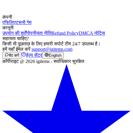
कंपनी
एफिलिएट
सभी गेम
कानूनी
उपयोग की शर्तें
गोपनीयता नीति
Refund Policy
DMCA नोटिस
सहायता चाहिए?
किसी भी पूछताछ के लिए हमारी सपोर्ट टीम 24/7 उपलब्ध है।
हमें यहाँ ईमेल करें
support@igitems.com
हेल्प सेंटर
चैट करें
English
कॉपीराइट @ 2026 igitems - सर्वाधिकार सुरक्षित