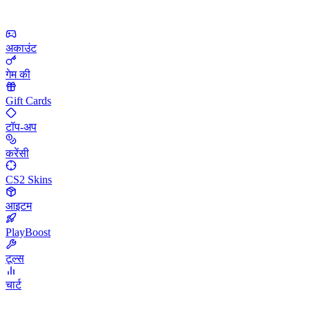
अकाउंट
गेम की
Gift Cards
टॉप-अप
करेंसी
CS2 Skins
आइटम
PlayBoost
टूल्स
चार्ट