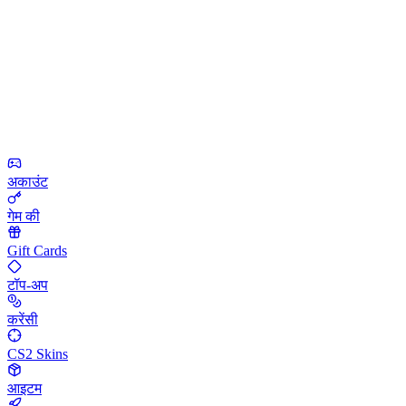
अकाउंट
गेम की
Gift Cards
टॉप-अप
करेंसी
CS2 Skins
आइटम