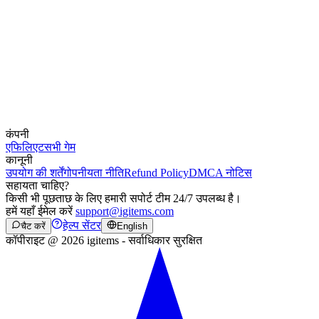
कंपनी
एफिलिएट
सभी गेम
कानूनी
उपयोग की शर्तें
गोपनीयता नीति
Refund Policy
DMCA नोटिस
सहायता चाहिए?
किसी भी पूछताछ के लिए हमारी सपोर्ट टीम 24/7 उपलब्ध है।
हमें यहाँ ईमेल करें
support@igitems.com
हेल्प सेंटर
चैट करें
English
कॉपीराइट @ 2026 igitems - सर्वाधिकार सुरक्षित