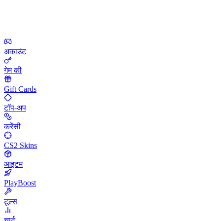
अकाउंट
गेम की
Gift Cards
टॉप-अप
करेंसी
CS2 Skins
आइटम
PlayBoost
टूल्स
चार्ट