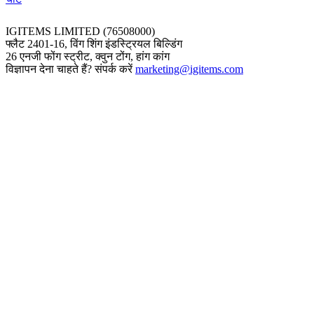
IGITEMS LIMITED (76508000)
फ्लैट 2401-16, विंग शिंग इंडस्ट्रियल बिल्डिंग
26 एनजी फोंग स्ट्रीट, क्वुन टोंग, हांग कांग
विज्ञापन देना चाहते हैं? संपर्क करें
marketing@igitems.com