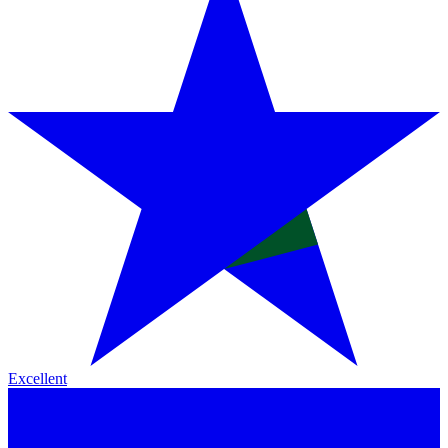
Excellent