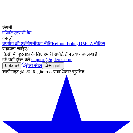
कंपनी
एफिलिएट
सभी गेम
कानूनी
उपयोग की शर्तें
गोपनीयता नीति
Refund Policy
DMCA नोटिस
सहायता चाहिए?
किसी भी पूछताछ के लिए हमारी सपोर्ट टीम 24/7 उपलब्ध है।
हमें यहाँ ईमेल करें
support@igitems.com
हेल्प सेंटर
चैट करें
English
कॉपीराइट @ 2026 igitems - सर्वाधिकार सुरक्षित