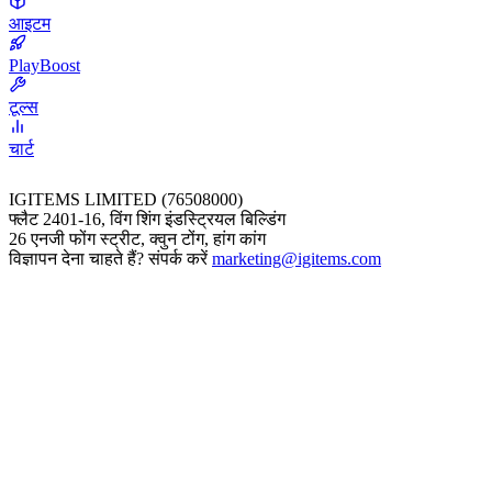
आइटम
PlayBoost
टूल्स
चार्ट
IGITEMS LIMITED (76508000)
फ्लैट 2401-16, विंग शिंग इंडस्ट्रियल बिल्डिंग
26 एनजी फोंग स्ट्रीट, क्वुन टोंग, हांग कांग
विज्ञापन देना चाहते हैं? संपर्क करें
marketing@igitems.com