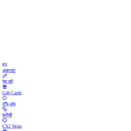
अकाउंट
गेम की
Gift Cards
टॉप-अप
करेंसी
CS2 Skins