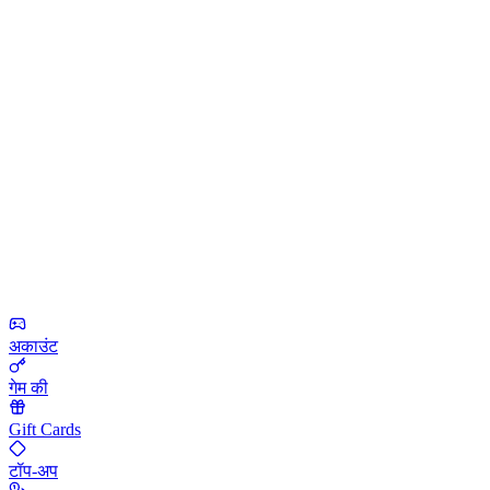
अकाउंट
गेम की
Gift Cards
टॉप-अप