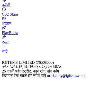
करेंसी
CS2 Skins
आइटम
PlayBoost
टूल्स
चार्ट
IGITEMS LIMITED (76508000)
फ्लैट 2401-16, विंग शिंग इंडस्ट्रियल बिल्डिंग
26 एनजी फोंग स्ट्रीट, क्वुन टोंग, हांग कांग
विज्ञापन देना चाहते हैं? संपर्क करें
marketing@igitems.com