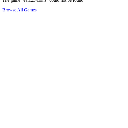
The game "eafc25-coins" could not be found.
Browse All Games