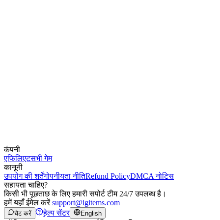
कंपनी
एफिलिएट
सभी गेम
कानूनी
उपयोग की शर्तें
गोपनीयता नीति
Refund Policy
DMCA नोटिस
सहायता चाहिए?
किसी भी पूछताछ के लिए हमारी सपोर्ट टीम 24/7 उपलब्ध है।
हमें यहाँ ईमेल करें
support@igitems.com
हेल्प सेंटर
चैट करें
English