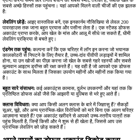
प्राप्त करना समय और तनाव बचाने का सबसे स्मार्ट तरीका है, जबकि खेल के
सबसे अच्छे हिस्सों तक पहुंचना। यहां आपको मिलने वाली चीजों की एक झलक
है:
लेवलिंग छोड़ें:
आइए वास्तविक बनें, एक इनकार्नम नौसिखिया से लेवल 200
पावरहाउस तक जाना बहुत प्रयास और पसीना लेता है। एक स्टैक्ड डोफस
अकाउंट प्राप्त करके, आप खेल के मांस और आलू में सीधे जा सकते हैं, धीमी
लेवलिंग प्रक्रिया से बचते हुए।
एंडगेम तक पहुंच:
कल्पना करें कि एक चरित्र में लॉग इन करना जो भयानक
कालकोठरी से निपटने के लिए तैयार है, उच्च-दांव पीवीपी लड़ाइयों में शामिल
होना, या उन खोजों का पीछा करना जो खेल के सबसे गहरे रहस्यों और सबसे
मूल्यवान आइटम ड्रॉप्स की रक्षा करते हैं। यह वही है जो आपको एक डोफस
अकाउंट के साथ मिलता है जिसका उपयोग महीनों और महीनों तक किया गया
है।
बहुत सारे संसाधन:
कई अकाउंट्स कामास, दुर्लभ उपकरणों और यहां तक कि
प्रतिष्ठित डोफस अंडों जैसे कि आइवरी या वुल्बिस से भरे हुए आते हैं।
क्लास विविधता:
क्या आप किसी अलग क्लास के बारे में जिज्ञासु हैं? सैकड़ों
सूअर, चूहे, और अन्य प्रारंभिक-खेल विरोधियों को मारे बिना एक अलग चरित्र
आज़माना चाहते हैं? एक अकाउंट खरीदने से आपको उच्च-स्तरीय पात्रों तक
पहुंच मिलती है, जिन्हें किसी और ने शुरू से ही खेला है, जिससे आप उस
प्रारंभिक लेवलिंग को छोड़ सकते हैं।