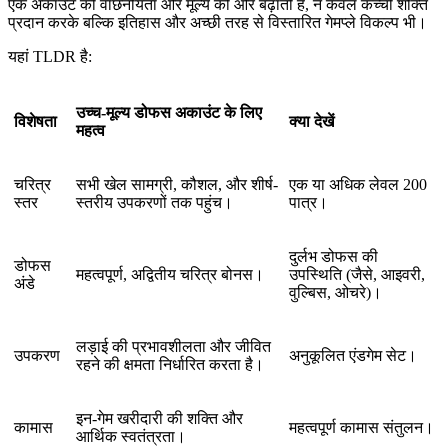
एक अकाउंट की वांछनीयता और मूल्य को और बढ़ाती है, न केवल कच्ची शक्ति
प्रदान करके बल्कि इतिहास और अच्छी तरह से विस्तारित गेमप्ले विकल्प भी।
यहां TLDR है:
उच्च-मूल्य डोफस अकाउंट के लिए
विशेषता
क्या देखें
महत्व
चरित्र
सभी खेल सामग्री, कौशल, और शीर्ष-
एक या अधिक लेवल 200
स्तर
स्तरीय उपकरणों तक पहुंच।
पात्र।
दुर्लभ डोफस की
डोफस
महत्वपूर्ण, अद्वितीय चरित्र बोनस।
उपस्थिति (जैसे, आइवरी,
अंडे
वुल्बिस, ओचरे)।
लड़ाई की प्रभावशीलता और जीवित
उपकरण
अनुकूलित एंडगेम सेट।
रहने की क्षमता निर्धारित करता है।
इन-गेम खरीदारी की शक्ति और
कामास
महत्वपूर्ण कामास संतुलन।
आर्थिक स्वतंत्रता।