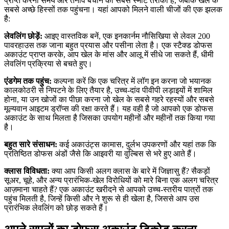
प्राप्त करना समय और तनाव बचाने का सबसे स्मार्ट तरीका है, जबकि खेल के
सबसे अच्छे हिस्सों तक पहुंचना। यहां आपको मिलने वाली चीजों की एक झलक
है:
लेवलिंग छोड़ें:
आइए वास्तविक बनें, एक इनकार्नम नौसिखिया से लेवल 200
पावरहाउस तक जाना बहुत प्रयास और पसीना लेता है। एक स्टैक्ड डोफस
अकाउंट प्राप्त करके, आप खेल के मांस और आलू में सीधे जा सकते हैं, धीमी
लेवलिंग प्रक्रिया से बचते हुए।
एंडगेम तक पहुंच:
कल्पना करें कि एक चरित्र में लॉग इन करना जो भयानक
कालकोठरी से निपटने के लिए तैयार है, उच्च-दांव पीवीपी लड़ाइयों में शामिल
होना, या उन खोजों का पीछा करना जो खेल के सबसे गहरे रहस्यों और सबसे
मूल्यवान आइटम ड्रॉप्स की रक्षा करते हैं। यह वही है जो आपको एक डोफस
अकाउंट के साथ मिलता है जिसका उपयोग महीनों और महीनों तक किया गया
है।
बहुत सारे संसाधन:
कई अकाउंट्स कामास, दुर्लभ उपकरणों और यहां तक कि
प्रतिष्ठित डोफस अंडों जैसे कि आइवरी या वुल्बिस से भरे हुए आते हैं।
क्लास विविधता:
क्या आप किसी अलग क्लास के बारे में जिज्ञासु हैं? सैकड़ों
सूअर, चूहे, और अन्य प्रारंभिक-खेल विरोधियों को मारे बिना एक अलग चरित्र
आज़माना चाहते हैं? एक अकाउंट खरीदने से आपको उच्च-स्तरीय पात्रों तक
पहुंच मिलती है, जिन्हें किसी और ने शुरू से ही खेला है, जिससे आप उस
प्रारंभिक लेवलिंग को छोड़ सकते हैं।