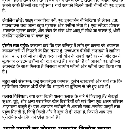
प्राप्त करना समय और तनाव बचाने का सबसे स्मार्ट तरीका है, जबकि खेल के
सबसे अच्छे हिस्सों तक पहुंचना। यहां आपको मिलने वाली चीजों की एक झलक
है:
लेवलिंग छोड़ें:
आइए वास्तविक बनें, एक इनकार्नम नौसिखिया से लेवल 200
पावरहाउस तक जाना बहुत प्रयास और पसीना लेता है। एक स्टैक्ड डोफस
अकाउंट प्राप्त करके, आप खेल के मांस और आलू में सीधे जा सकते हैं, धीमी
लेवलिंग प्रक्रिया से बचते हुए।
एंडगेम तक पहुंच:
कल्पना करें कि एक चरित्र में लॉग इन करना जो भयानक
कालकोठरी से निपटने के लिए तैयार है, उच्च-दांव पीवीपी लड़ाइयों में शामिल
होना, या उन खोजों का पीछा करना जो खेल के सबसे गहरे रहस्यों और सबसे
मूल्यवान आइटम ड्रॉप्स की रक्षा करते हैं। यह वही है जो आपको एक डोफस
अकाउंट के साथ मिलता है जिसका उपयोग महीनों और महीनों तक किया गया
है।
बहुत सारे संसाधन:
कई अकाउंट्स कामास, दुर्लभ उपकरणों और यहां तक कि
प्रतिष्ठित डोफस अंडों जैसे कि आइवरी या वुल्बिस से भरे हुए आते हैं।
क्लास विविधता:
क्या आप किसी अलग क्लास के बारे में जिज्ञासु हैं? सैकड़ों
सूअर, चूहे, और अन्य प्रारंभिक-खेल विरोधियों को मारे बिना एक अलग चरित्र
आज़माना चाहते हैं? एक अकाउंट खरीदने से आपको उच्च-स्तरीय पात्रों तक
पहुंच मिलती है, जिन्हें किसी और ने शुरू से ही खेला है, जिससे आप उस
प्रारंभिक लेवलिंग को छोड़ सकते हैं।