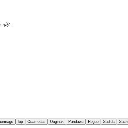
 करेंगे।
permage
Iop
Osamodas
Ouginak
Pandawa
Rogue
Sadida
Sacri