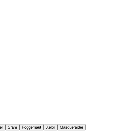
er
Sram
Foggernaut
Xelor
Masqueraider