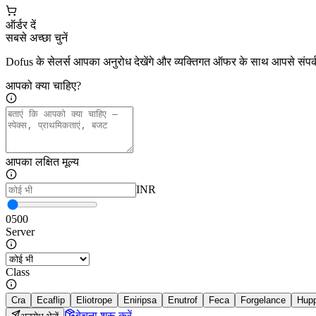
ऑर्डर दें
सबसे अच्छा चुनें
Dofus के सेलर्स आपका अनुरोध देखेंगे और व्यक्तिगत ऑफर के साथ आपसे संपर्क
आपको क्या चाहिए?
आपका लक्षित मूल्य
INR
0
500
Server
Class
Cra
Ecaflip
Eliotrope
Eniripsa
Enutrof
Feca
Forgelance
Hup
बेचना शुरू करें