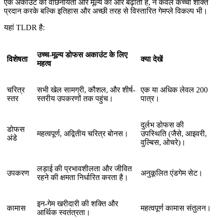
एक अकाउंट की वांछनीयता और मूल्य को और बढ़ाती है, न केवल कच्ची शक्ति
प्रदान करके बल्कि इतिहास और अच्छी तरह से विस्तारित गेमप्ले विकल्प भी।
यहां TLDR है:
उच्च-मूल्य डोफस अकाउंट के लिए
विशेषता
क्या देखें
महत्व
चरित्र
सभी खेल सामग्री, कौशल, और शीर्ष-
एक या अधिक लेवल 200
स्तर
स्तरीय उपकरणों तक पहुंच।
पात्र।
दुर्लभ डोफस की
डोफस
महत्वपूर्ण, अद्वितीय चरित्र बोनस।
उपस्थिति (जैसे, आइवरी,
अंडे
वुल्बिस, ओचरे)।
लड़ाई की प्रभावशीलता और जीवित
उपकरण
अनुकूलित एंडगेम सेट।
रहने की क्षमता निर्धारित करता है।
इन-गेम खरीदारी की शक्ति और
कामास
महत्वपूर्ण कामास संतुलन।
आर्थिक स्वतंत्रता।