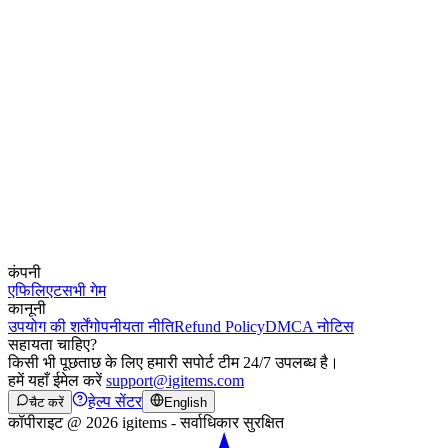
कंपनी
एफिलिएट
सभी गेम
कानूनी
उपयोग की शर्तें
गोपनीयता नीति
Refund Policy
DMCA नोटिस
सहायता चाहिए?
किसी भी पूछताछ के लिए हमारी सपोर्ट टीम 24/7 उपलब्ध है।
हमें यहाँ ईमेल करें
support@igitems.com
हेल्प सेंटर
चैट करें
English
कॉपीराइट @ 2026 igitems - सर्वाधिकार सुरक्षित