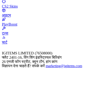
CS2 Skins
आइटम
PlayBoost
टूल्स
चार्ट
IGITEMS LIMITED (76508000)
फ्लैट 2401-16, विंग शिंग इंडस्ट्रियल बिल्डिंग
26 एनजी फोंग स्ट्रीट, क्वुन टोंग, हांग कांग
विज्ञापन देना चाहते हैं? संपर्क करें
marketing@igitems.com