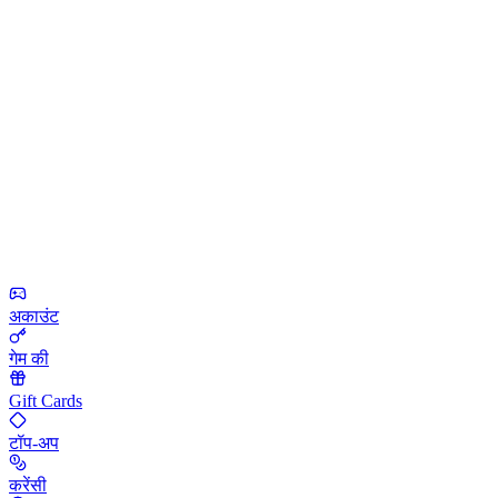
अकाउंट
गेम की
Gift Cards
टॉप-अप
करेंसी