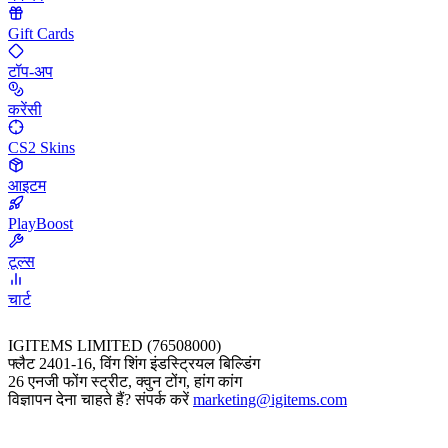
Gift Cards
टॉप-अप
करेंसी
CS2 Skins
आइटम
PlayBoost
टूल्स
चार्ट
IGITEMS LIMITED (76508000)
फ्लैट 2401-16, विंग शिंग इंडस्ट्रियल बिल्डिंग
26 एनजी फोंग स्ट्रीट, क्वुन टोंग, हांग कांग
विज्ञापन देना चाहते हैं? संपर्क करें
marketing@igitems.com