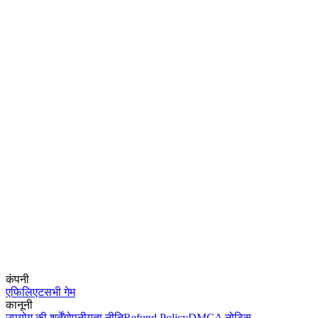
कंपनी
एफिलिएट
सभी गेम
कानूनी
उपयोग की शर्तें
गोपनीयता नीति
Refund Policy
DMCA नोटिस