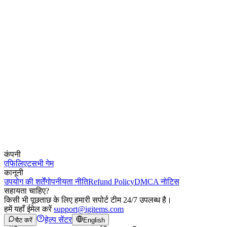
कंपनी
एफिलिएट
सभी गेम
कानूनी
उपयोग की शर्तें
गोपनीयता नीति
Refund Policy
DMCA नोटिस
सहायता चाहिए?
किसी भी पूछताछ के लिए हमारी सपोर्ट टीम 24/7 उपलब्ध है।
हमें यहाँ ईमेल करें
support@igitems.com
हेल्प सेंटर
चैट करें
English