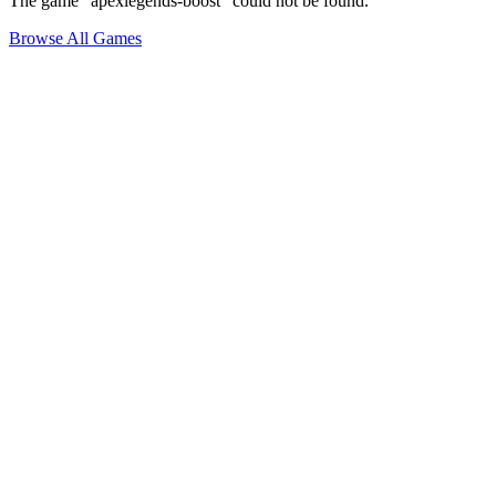
The game "apexlegends-boost" could not be found.
Browse All Games