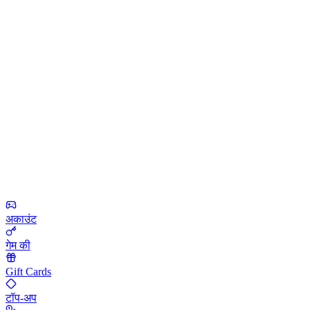
अकाउंट
गेम की
Gift Cards
टॉप-अप