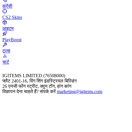
करेंसी
CS2 Skins
आइटम
PlayBoost
टूल्स
चार्ट
IGITEMS LIMITED (76508000)
फ्लैट 2401-16, विंग शिंग इंडस्ट्रियल बिल्डिंग
26 एनजी फोंग स्ट्रीट, क्वुन टोंग, हांग कांग
विज्ञापन देना चाहते हैं? संपर्क करें
marketing@igitems.com