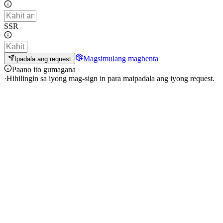
SSR
Magsimulang magbenta
Ipadala ang request
Paano ito gumagana
·
Hihilingin sa iyong mag-sign in para maipadala ang iyong request.