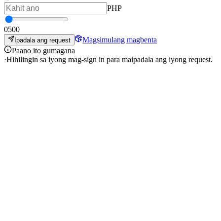
PHP
0
500
Magsimulang magbenta
Ipadala ang request
Paano ito gumagana
·
Hihilingin sa iyong mag-sign in para maipadala ang iyong request.