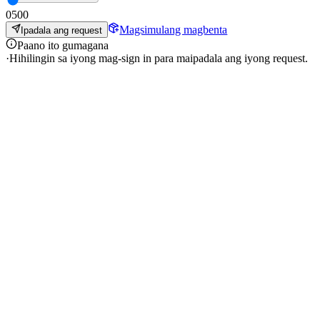
0
500
Magsimulang magbenta
Ipadala ang request
Paano ito gumagana
·
Hihilingin sa iyong mag-sign in para maipadala ang iyong request.