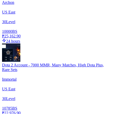
Archon
US East
30
Level
10000
BS
₱25,162.90
24 hours
Dota 2 Account - 7000 MMR, Many Matches, High Dota Plus,
Rare Sets
Immortal
US East
30
Level
10785
BS
₱22,976.90