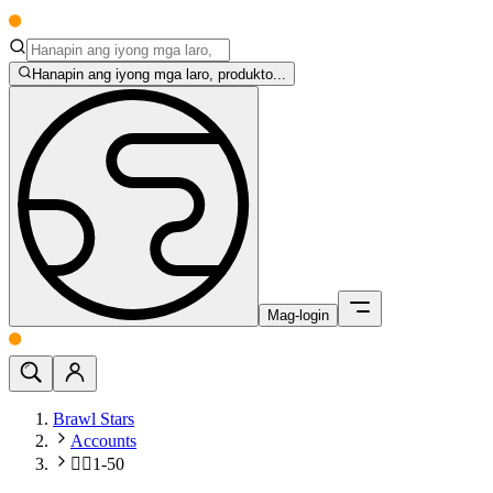
Hanapin ang iyong mga laro, produkto...
Mag-login
Brawl Stars
Accounts
🧍‍♂️1-50