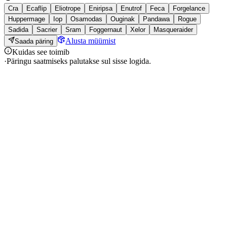
Cra
Ecaflip
Eliotrope
Eniripsa
Enutrof
Feca
Forgelance
Huppermage
Iop
Osamodas
Ouginak
Pandawa
Rogue
Sadida
Sacrier
Sram
Foggernaut
Xelor
Masqueraider
Alusta müümist
Saada päring
Kuidas see toimib
·
Päringu saatmiseks palutakse sul sisse logida.