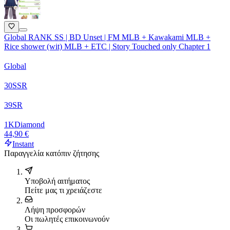
Global RANK SS | BD Unset | FM MLB + Kawakami MLB +
Rice shower (wit) MLB + ETC | Story Touched only Chapter 1
Global
30
SSR
39
SR
1
K
Diamond
44,90 €
Instant
Παραγγελία κατόπιν ζήτησης
Υποβολή αιτήματος
Πείτε μας τι χρειάζεστε
Λήψη προσφορών
Οι πωλητές επικοινωνούν