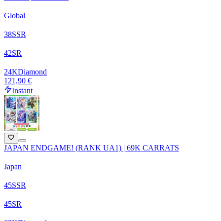
Global
38
SSR
42
SR
24
K
Diamond
121,90 €
Instant
JAPAN ENDGAME! (RANK UA1) | 69K CARRATS
Japan
45
SSR
45
SR