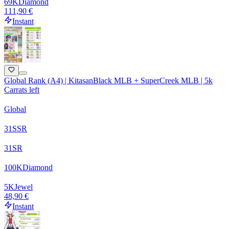
69
K
Diamond
111,90 €
Instant
Global Rank (A4) | KitasanBlack MLB + SuperCreek MLB | 5k
Carrats left
Global
31
SSR
31
SR
100
K
Diamond
5
K
Jewel
48,90 €
Instant