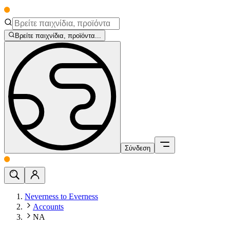
Βρείτε παιχνίδια, προϊόντα...
Σύνδεση
Neverness to Everness
Accounts
NA