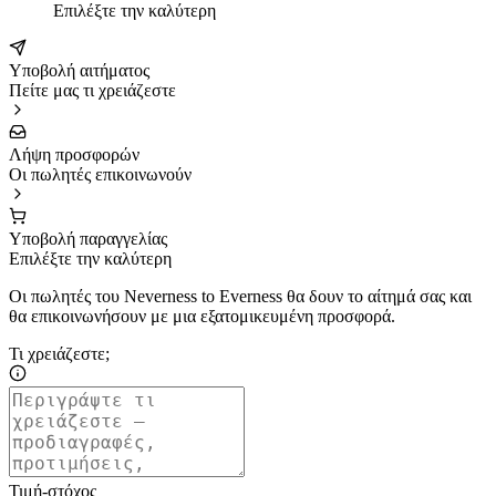
Επιλέξτε την καλύτερη
Υποβολή αιτήματος
Πείτε μας τι χρειάζεστε
Λήψη προσφορών
Οι πωλητές επικοινωνούν
Υποβολή παραγγελίας
Επιλέξτε την καλύτερη
Οι πωλητές του Neverness to Everness θα δουν το αίτημά σας και
θα επικοινωνήσουν με μια εξατομικευμένη προσφορά.
Τι χρειάζεστε;
Τιμή-στόχος