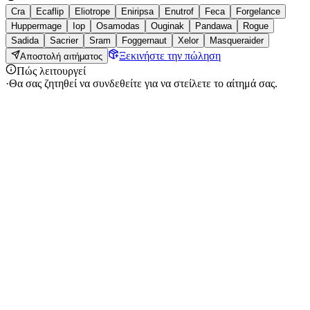
Cra
Ecaflip
Eliotrope
Eniripsa
Enutrof
Feca
Forgelance
Huppermage
Iop
Osamodas
Ouginak
Pandawa
Rogue
Sadida
Sacrier
Sram
Foggernaut
Xelor
Masqueraider
Ξεκινήστε την πώληση
Αποστολή αιτήματος
Πώς λειτουργεί
·
Θα σας ζητηθεί να συνδεθείτε για να στείλετε το αίτημά σας.