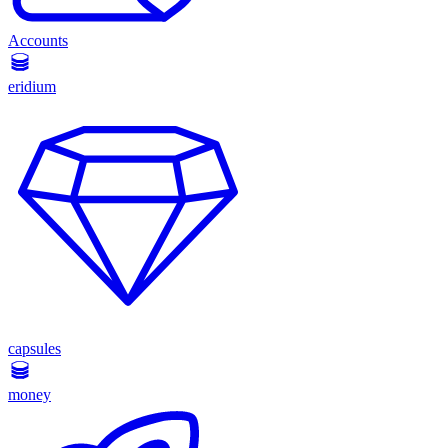
Accounts
eridium
capsules
money