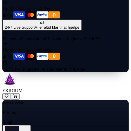
Hurtige betalingsmuligheder
24/7 Live Support
Vi er altid klar til at hjælpe
Pengene-tilbage-garanti
Beskyttet af igitems Shield™
Hurtige betalingsmuligheder
24/7 Live Support
Vi er altid klar til at hjælpe
ERIDIUM
Beskrivelse
Eridium
Solgt af