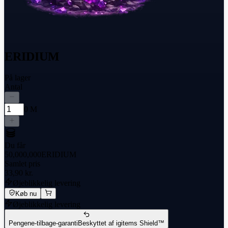
ERIDIUM
På lager
Antal
0 M
Du får
50,000,000
ERIDIUM
Samlet pris
33,90 kr.
Øjeblikkelig levering
Køb nu
Øjeblikkelig levering
Pengene-tilbage-garanti
Beskyttet af igitems Shield™