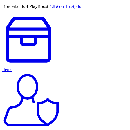
Borderlands 4 PlayBoost
4.8
★
on Trustpilot
Items