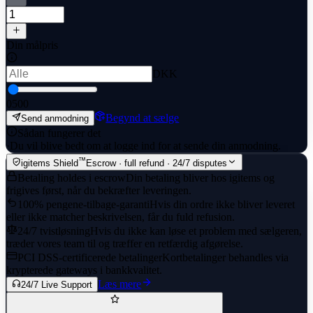
Din målpris
DKK
0
500
Begynd at sælge
Send anmodning
Sådan fungerer det
·
Du vil blive bedt om at logge ind for at sende din anmodning.
™
igitems Shield
Escrow · full refund · 24/7 disputes
Betaling holdes i escrow
Din betaling bliver hos igitems og
frigives først, når du bekræfter leveringen.
100% pengene-tilbage-garanti
Hvis din ordre ikke bliver leveret
eller ikke matcher beskrivelsen, får du fuld refusion.
24/7 tvistløsning
Hvis du ikke kan løse et problem med sælgeren,
træder vores team til og træffer en retfærdig afgørelse.
PCI DSS-certificerede betalinger
Kortbetalinger behandles via
krypterede gateways i bankkvalitet.
Læs mere
24/7 Live Support