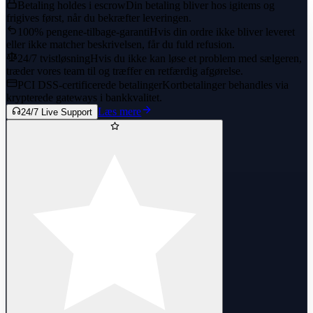
Betaling holdes i escrow
Din betaling bliver hos igitems og
frigives først, når du bekræfter leveringen.
100% pengene-tilbage-garanti
Hvis din ordre ikke bliver leveret
eller ikke matcher beskrivelsen, får du fuld refusion.
24/7 tvistløsning
Hvis du ikke kan løse et problem med sælgeren,
træder vores team til og træffer en retfærdig afgørelse.
PCI DSS-certificerede betalinger
Kortbetalinger behandles via
krypterede gateways i bankkvalitet.
Læs mere
24/7 Live Support