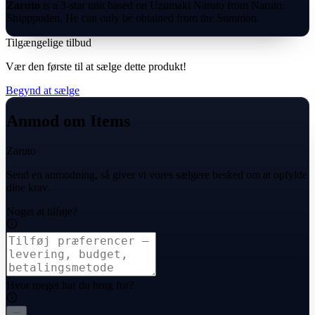
Zaruto
is a 3-star unit based on Uzumaki Naruto from Naruto:
Shipppuden. He can only be obtained from the Summon.
Tilgængelige tilbud
Vær den første til at sælge dette produkt!
Begynd at sælge
Anmod om Items
Zaruto
Send en anmodning, så giver vi vores sælgere besked om at opfylde
dine krav.
Noget at tilføje?
Hvor meget har du brug for?