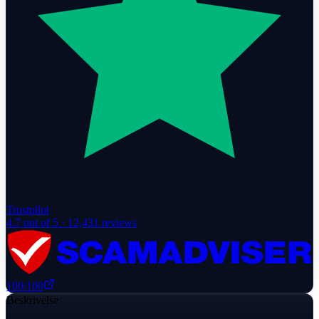
Trustpilot
4.7
out of 5 ·
12,431
reviews
100
/100
Beskrivelse