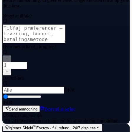
Send en anmodning, så giver vi vores sælgere besked om at opfylde
dine krav.
Noget at tilføje?
Hvor meget har du brug for?
Din målpris
DKK
0
500
Begynd at sælge
Send anmodning
Sådan fungerer det
·
Du vil blive bedt om at logge ind for at sende din anmodning.
™
igitems Shield
Escrow · full refund · 24/7 disputes