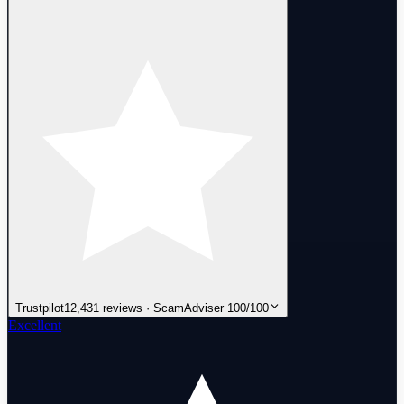
Trustpilot
12,431 reviews · ScamAdviser 100/100
Excellent