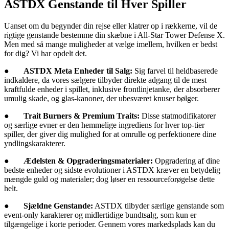
ASTDX Genstande til Hver Spiller
Uanset om du begynder din rejse eller klatrer op i rækkerne, vil de
rigtige genstande bestemme din skæbne i All-Star Tower Defense X.
Men med så mange muligheder at vælge imellem, hvilken er bedst
for dig? Vi har opdelt det.
●
ASTDX Meta Enheder til Salg:
Sig farvel til heldbaserede
indkaldere, da vores sælgere tilbyder direkte adgang til de mest
kraftfulde enheder i spillet, inklusive frontlinjetanke, der absorberer
umulig skade, og glas-kanoner, der ubesværet knuser bølger.
●
Trait Burners & Premium Traits:
Disse statmodifikatorer
og særlige evner er den hemmelige ingrediens for hver top-tier
spiller, der giver dig mulighed for at omrulle og perfektionere dine
yndlingskarakterer.
●
Ædelsten & Opgraderingsmaterialer:
Opgradering af dine
bedste enheder og sidste evolutioner i ASTDX kræver en betydelig
mængde guld og materialer; dog løser en ressourceforøgelse dette
helt.
●
Sjældne Genstande:
ASTDX tilbyder særlige genstande som
event-only karakterer og midlertidige bundtsalg, som kun er
tilgængelige i korte perioder. Gennem vores markedsplads kan du