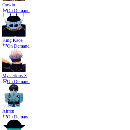
Onwin
On Demand
King Kaoe
On Demand
Mysterious X
On Demand
Airren
On Demand