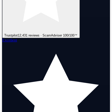
Trustpilot
12,431 reviews · ScamAdviser 100/100
Excellent