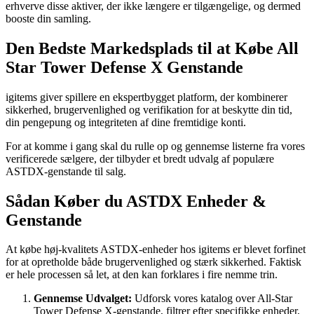
erhverve disse aktiver, der ikke længere er tilgængelige, og dermed
booste din samling.
Den Bedste Markedsplads til at Købe All
Star Tower Defense X Genstande
igitems giver spillere en ekspertbygget platform, der kombinerer
sikkerhed, brugervenlighed og verifikation for at beskytte din tid,
din pengepung og integriteten af dine fremtidige konti.
For at komme i gang skal du rulle op og gennemse listerne fra vores
verificerede sælgere, der tilbyder et bredt udvalg af populære
ASTDX-genstande til salg.
Sådan Køber du ASTDX Enheder &
Genstande
At købe høj-kvalitets ASTDX-enheder hos igitems er blevet forfinet
for at opretholde både brugervenlighed og stærk sikkerhed. Faktisk
er hele processen så let, at den kan forklares i fire nemme trin.
Gennemse Udvalget:
Udforsk vores katalog over All-Star
Tower Defense X-genstande, filtrer efter specifikke enheder,