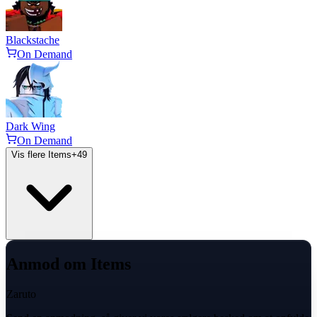
Blackstache
On Demand
Dark Wing
On Demand
Vis flere Items
+
49
Anmod om Items
Zaruto