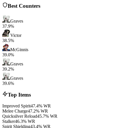
Best Counters
Graves
37.9%
Victor
38.5%
McGinnis
39.0%
Graves
39.2%
Graves
39.6%
Top Items
Improved Spirit
47.4% WR
Melee Charge
47.2% WR
Quicksilver Reload
45.7% WR
Stalker
46.3% WR
Spirit Shielding
43.4% WR