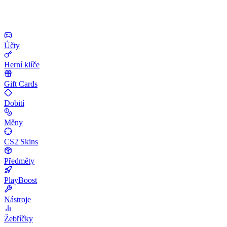
Účty
Herní klíče
Gift Cards
Dobití
Měny
CS2 Skins
Předměty
PlayBoost
Nástroje
Žebříčky