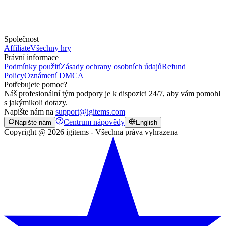
Společnost
Affiliate
Všechny hry
Právní informace
Podmínky použití
Zásady ochrany osobních údajů
Refund
Policy
Oznámení DMCA
Potřebujete pomoc?
Náš profesionální tým podpory je k dispozici 24/7, aby vám pomohl
s jakýmikoli dotazy.
Napište nám na
support@igitems.com
Centrum nápovědy
Napište nám
English
Copyright @ 2026 igitems - Všechna práva vyhrazena