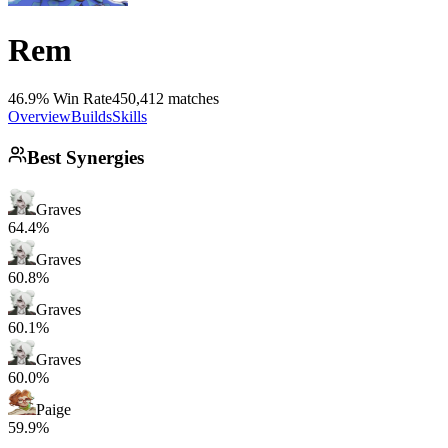
Rem
46.9% Win Rate
450,412 matches
Overview
Builds
Skills
Best Synergies
Graves
64.4%
Graves
60.8%
Graves
60.1%
Graves
60.0%
Paige
59.9%