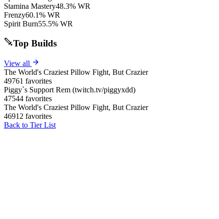
Stamina Mastery
48.3% WR
Frenzy
60.1% WR
Spirit Burn
55.5% WR
Top Builds
View all
The World's Craziest Pillow Fight, But Crazier
49761 favorites
Piggy`s Support Rem (twitch.tv/piggyxdd)
47544 favorites
The World's Craziest Pillow Fight, But Crazier
46912 favorites
Back to Tier List