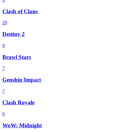
Clash of Clans
29
Destiny 2
9
Brawl Stars
7
Genshin Impact
7
Clash Royale
6
WoW: Midnight