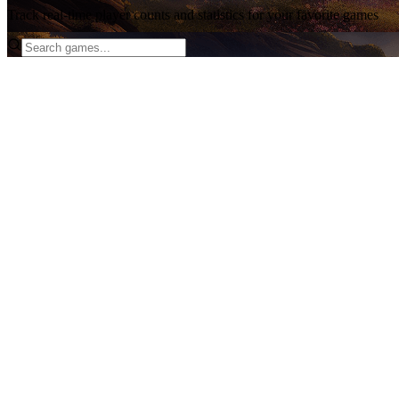
Track real-time player counts and statistics for your favorite games