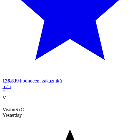
126,839
hodnocení zákazníků
5
/ 5
“
V
VisionSxC
Yesterday