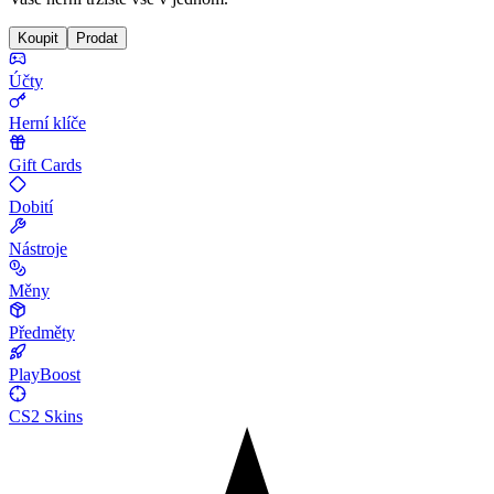
Koupit
Prodat
Účty
Herní klíče
Gift Cards
Dobití
Nástroje
Měny
Předměty
PlayBoost
CS2 Skins