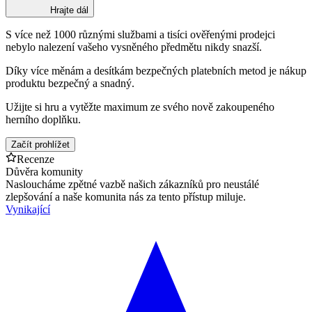
Hrajte dál
S více než 1000 různými službami a tisíci ověřenými prodejci
nebylo nalezení vašeho vysněného předmětu nikdy snazší.
Díky více měnám a desítkám bezpečných platebních metod je nákup
produktu bezpečný a snadný.
Užijte si hru a vytěžte maximum ze svého nově zakoupeného
herního doplňku.
Začít prohlížet
Recenze
Důvěra komunity
Nasloucháme zpětné vazbě našich zákazníků pro neustálé
zlepšování a naše komunita nás za tento přístup miluje.
Vynikající