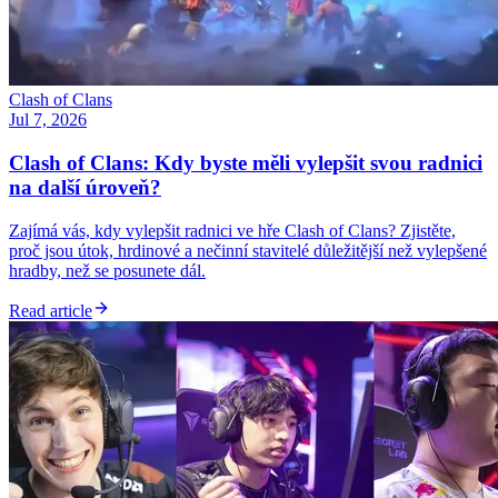
Clash of Clans
Jul 7, 2026
Clash of Clans: Kdy byste měli vylepšit svou radnici
na další úroveň?
Zajímá vás, kdy vylepšit radnici ve hře Clash of Clans? Zjistěte,
proč jsou útok, hrdinové a nečinní stavitelé důležitější než vylepšené
hradby, než se posunete dál.
Read article