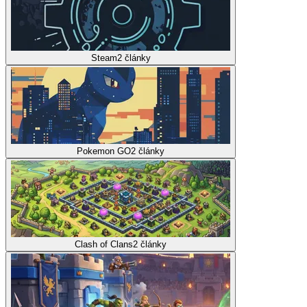
Steam
2
články
Pokemon GO
2
články
Clash of Clans
2
články