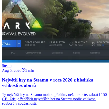
Steam
Aug 5, 2026
5 min
Největší hry na Steamu v roce 2026 z hlediska
velikosti souborů
Ty největší hry na Steamu mohou předtím, než mrknete, zabrat i 150
GB. Zde je žebříček největších her na Steamu podle velikosti
souborů v současnosti.