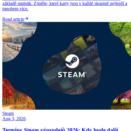
základě statistik. Zjistěte, které karty jsou v každé skupině nejlepší a
mnohem více.
Read article
Steam
Aug 3, 2026
Termíny Steam výprodejů 2026: Kdy bude další