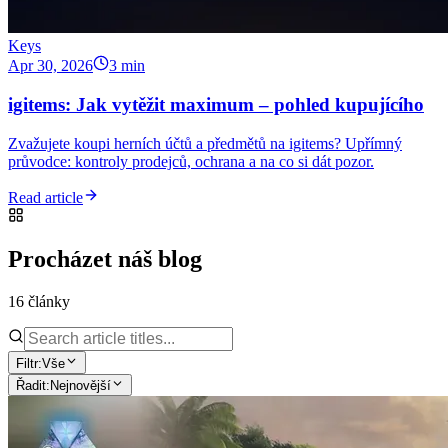
Keys
Apr 30, 2026
3 min
igitems: Jak vytěžit maximum – pohled kupujícího
Zvažujete koupi herních účtů a předmětů na igitems? Upřímný
průvodce: kontroly prodejců, ochrana a na co si dát pozor.
Read article
Procházet náš blog
16 články
Filtr:
Vše
Řadit:
Nejnovější