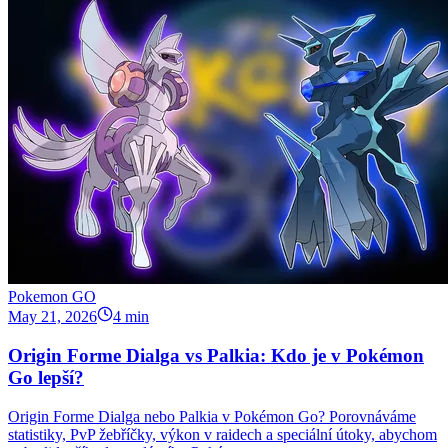
Pokemon GO
May 21, 2026
4 min
Origin Forme Dialga vs Palkia: Kdo je v Pokémon
Go lepší?
Origin Forme Dialga nebo Palkia v Pokémon Go? Porovnáváme
statistiky, PvP žebříčky, výkon v raidech a speciální útoky, abychom