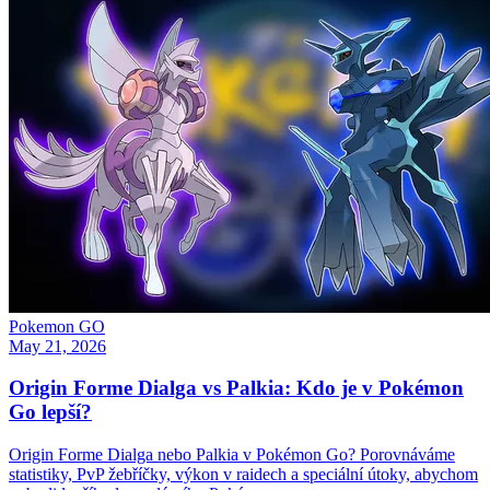
Pokemon GO
May 21, 2026
Origin Forme Dialga vs Palkia: Kdo je v Pokémon
Go lepší?
Origin Forme Dialga nebo Palkia v Pokémon Go? Porovnáváme
statistiky, PvP žebříčky, výkon v raidech a speciální útoky, abychom