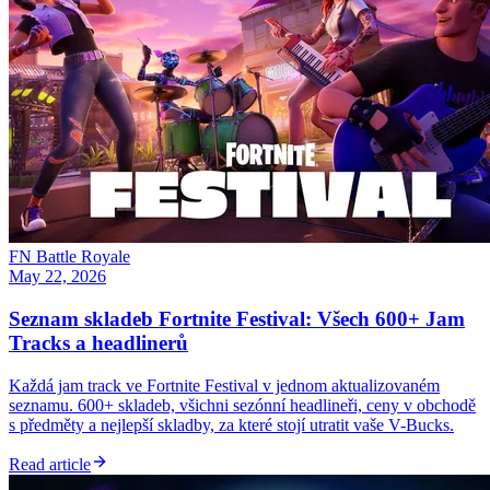
FN Battle Royale
May 22, 2026
Seznam skladeb Fortnite Festival: Všech 600+ Jam
Tracks a headlinerů
Každá jam track ve Fortnite Festival v jednom aktualizovaném
seznamu. 600+ skladeb, všichni sezónní headlineři, ceny v obchodě
s předměty a nejlepší skladby, za které stojí utratit vaše V-Bucks.
Read article