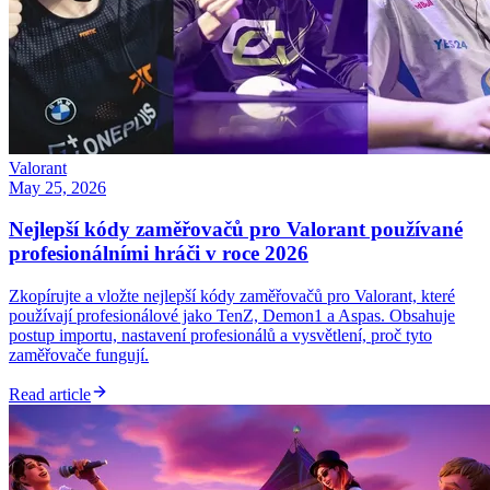
Valorant
May 25, 2026
Nejlepší kódy zaměřovačů pro Valorant používané
profesionálními hráči v roce 2026
Zkopírujte a vložte nejlepší kódy zaměřovačů pro Valorant, které
používají profesionálové jako TenZ, Demon1 a Aspas. Obsahuje
postup importu, nastavení profesionálů a vysvětlení, proč tyto
zaměřovače fungují.
Read article