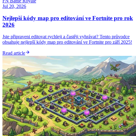
FN Battle Royale
Jul 20, 2026
Nejlepší kódy map pro editování ve Fortnite pro rok
2026
Jste připraveni editovat rychleji a častěji vyhrávat? Tento průvodce
obsahuje nejlepší kódy map pro editování ve Fortnite pro září 2025!
Read article