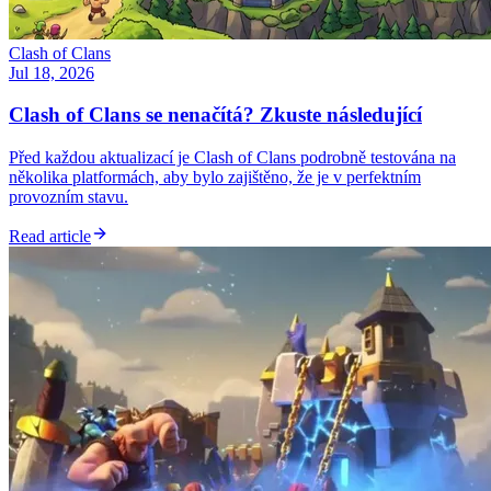
Clash of Clans
Jul 18, 2026
Clash of Clans se nenačítá? Zkuste následující
Před každou aktualizací je Clash of Clans podrobně testována na
několika platformách, aby bylo zajištěno, že je v perfektním
provozním stavu.
Read article