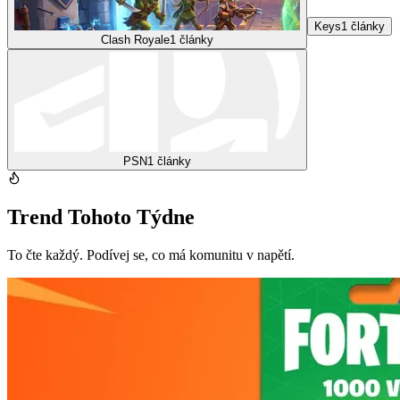
Keys
1
články
Clash Royale
1
články
PSN
1
články
Trend Tohoto Týdne
To čte každý. Podívej se, co má komunitu v napětí.