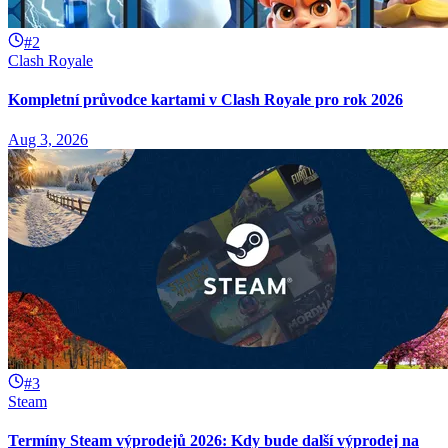
#2
Clash Royale
Kompletní průvodce kartami v Clash Royale pro rok 2026
Aug 3, 2026
#3
Steam
Termíny Steam výprodejů 2026: Kdy bude další výprodej na