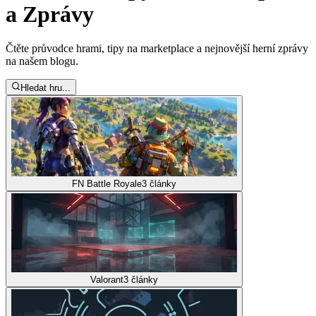
a Zprávy
Čtěte průvodce hrami, tipy na marketplace a nejnovější herní zprávy
na našem blogu.
Hledat hru...
FN Battle Royale
3
články
Valorant
3
články