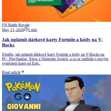
FN Battle Royale
May 13, 2026
5 min
Jak uplatnit dárkové karty Fortnite a kódy na V-
Bucks
Zjistěte, jak uplatnit dárkové karty Fortnite a kódy na V-Bucks na
PC, PlayStation, Xbox a Nintendo Switch, a co se změnilo s novým
systémem karet od Epic.
Read article