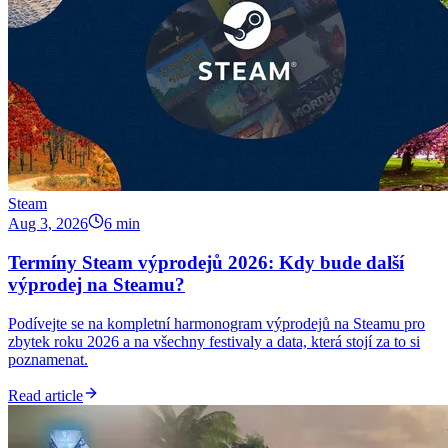
Steam
Aug 3, 2026
6 min
Termíny Steam výprodejů 2026: Kdy bude další
výprodej na Steamu?
Podívejte se na kompletní harmonogram výprodejů na Steamu pro
zbytek roku 2026 a na všechny festivaly a data, která stojí za to si
poznamenat.
Read article