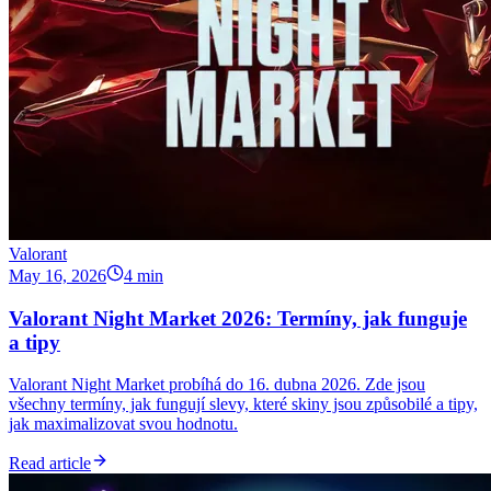
Valorant
May 16, 2026
4 min
Valorant Night Market 2026: Termíny, jak funguje
a tipy
Valorant Night Market probíhá do 16. dubna 2026. Zde jsou
všechny termíny, jak fungují slevy, které skiny jsou způsobilé a tipy,
jak maximalizovat svou hodnotu.
Read article