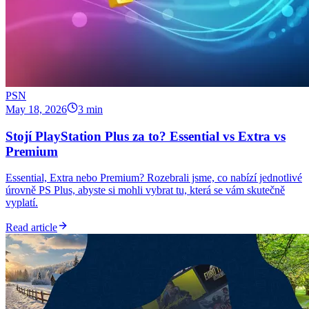
PSN
May 18, 2026
3 min
Stojí PlayStation Plus za to? Essential vs Extra vs
Premium
Essential, Extra nebo Premium? Rozebrali jsme, co nabízí jednotlivé
úrovně PS Plus, abyste si mohli vybrat tu, která se vám skutečně
vyplatí.
Read article