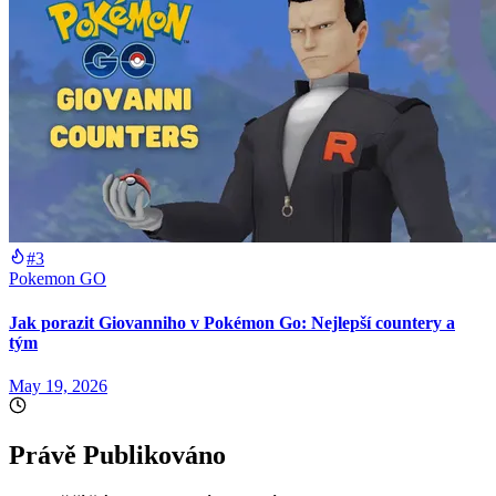
#3
Pokemon GO
Jak porazit Giovanniho v Pokémon Go: Nejlepší countery a
tým
May 19, 2026
Právě Publikováno