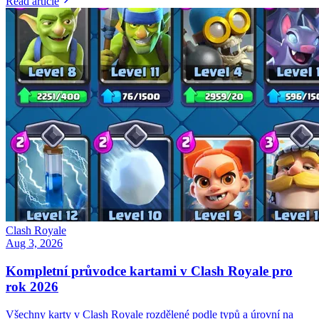
Read article
Clash Royale
Aug 3, 2026
Kompletní průvodce kartami v Clash Royale pro
rok 2026
Všechny karty v Clash Royale rozdělené podle typů a úrovní na