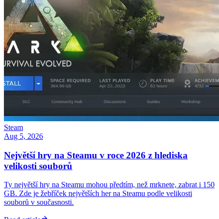
Steam
Aug 5, 2026
Největší hry na Steamu v roce 2026 z hlediska
velikosti souborů
Ty největší hry na Steamu mohou předtím, než mrknete, zabrat i 150
GB. Zde je žebříček největších her na Steamu podle velikosti
souborů v současnosti.