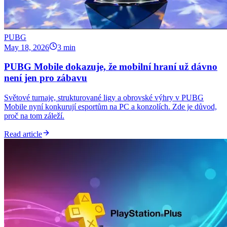
PUBG
May 18, 2026
3 min
PUBG Mobile dokazuje, že mobilní hraní už dávno
není jen pro zábavu
Světové turnaje, strukturované ligy a obrovské výhry v PUBG
Mobile nyní konkurují esportům na PC a konzolích. Zde je důvod,
proč na tom záleží.
Read article