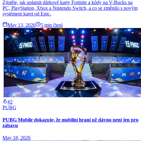
Zjistěte, jak uplatnit dárkové karty Fortnite a kódy na V-Bucks na
PC, PlayStation, Xbox a Nintendo Switch, a co se změnilo s novým
systémem karet od Epic.
May 13, 2026
5
min čtení
#2
PUBG
PUBG Mobile dokazuje, že mobilní hraní už dávno není jen pro
zábavu
May 18, 2026