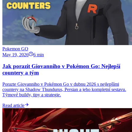
Pokemon GO
May 19, 2026
6 min
Jak porazit Giovanniho v Pokémon Go: Nejlepší
countery a tým
Porazte Giovanniho v Pokémon Go v dubnu 2026 s nejlepšími
countery na Shadow Thundurus, Persian a jeho kompletní sestavu.
Týmové buildy, tipy a strategie.
Read article