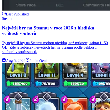
Last Published
Steam
Největší hry na Steamu v roce 2026 z hlediska
velikosti souborů
Ty největší hry na Steamu mohou předtím, než mrknete, zabrat i 150
GB. Zde je žebříček největších her na Steamu podle velikosti
souborů v současnosti.
Aug 5, 2026
5
min čtení