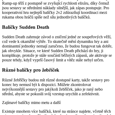
Ramp-up těží z postupně se zvyšující rychlosti elixíru, díky čemuž
jsou sestavy se středními náklady silnější, jak zápas postupuje. Pro
kooperativní hru nejlepší balíčky 2v2 zdůrazňují koordinaci mezi
rukama obou hráčů spíše než sílu jednotlivých balíčků.
Balíčky Sudden Death
Sudden Death zahrnuje závod o zničení jedné ze soupeřových věží,
což vede k okamžité výhře. To skutečně mění dynamiku hry a ani
dominantní jednotky nemají zaručeno, že budou fungovat tak dobře,
jak obvykle. Situace, ve které Sudden Death přichází do hry, ji
komplikuje, protože je stále součástí běžných zápasů, ale aktivuje se
pouze tehdy, když vyprší časový limit a vítěz stále nebyl určen.
Různé balíčky pro žebříček
Různé žebříčky budou mít různé dostupné karty, takže sestavy pro
konec hry nemusí být k dispozici. Můžete zkontrolovat
nejvýkonnější sestavy pro jakýkoli žebříček, jako je raný nebo
střední, abyste se pokusili svůj vzestup urychlit a zefektivnit.
Zajímavé balíčky mimo metu a další
Existuje mnohem více balíčků, které na stránce najdete, včetně těch