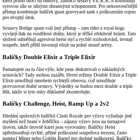
která přímo útočí na budovy, zatímco sestavy P.E.K.K.A kombinují
syrovou sílu se silnými obrannými schopnostmi. Pro nekonvenčnější
přístup kombinuje balíček giant graveyard tank s poškozením rojem
pro dvojitý útok.
Sestavy Bridge spam volí jiný přístup – ram rider a royal hogs
vyvíjejí tlak na rozdělené dráhy, který je těžké efektivně bránit. Tato
složení odměňují agresivní herní styl a rychlé rozhodování, trestají
soupeře, kteří příliš investují elixír na jedné straně arény.
Balíčky Double Elixir a Triple Elixir
Pamatujete na tu část výše, kde jsme diskutovali o nákladných
sestavách? Tady mohou zazářit. Herní režimy Double Elixir a Triple
Elixir umožňují mnohem rychlejší obnovu, což umožňuje
provozovat drahé sestavy. Výsledky se budou mezi double a triple
lišit, takže si tyto míry důkladně zkontrolujte.
Balíčky Challenge, Heist, Ramp Up a 2v2
Hledání správných balíčků Clash Royale pro výzvy vyžaduje jiné
myšlení než hraní v žebříčku – zápasy výzev jsou na turnajové
úrovni, takže úrovně karet jsou vyrovnány. Balíčky Heist
upřednostňují rychlé, přímé poškození soupeřova trezoru, často
pomocí Miner nebo Goblin Barrel pro drobné poškození. Balíčky