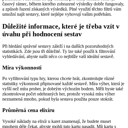
časový rámec, během kterého zobrazené výsledky dobře fungovaly,
a způsob řazení získaných výsledků. Plné využití těchto filtrů vám
umožní najít sestavy, které nejlépe vyhovují vašim potřebám.
Důležité informace, které je třeba vzít v
úvahu při hodnocení sestav
Při hledání správné sestavy záleží i na dalších pozoruhodných
statistikách. Zde jsou tři důležité. Ty lze také použít k filtrování
vyhledávání, abyste našli něco co nejblíže vaší ideální sestavě.
Míra výkonnosti
Po vyfiltrování typu hry, kterou chcete hrát, zkontrolujte různé
statistiky výkonnosti připisované každé sestavě. Míra výher, která je
vyšší než míra proher, je dobrým výchozím bodem. Měli byste také
zkontrolovat počet odehraných her, protože vysoká míra výher
neznamená mnoho, pokud byla sestava použita pouze stokrát.
Průměrná cena elixíru
Vysoké náklady na elixír u karet znamenají, že budete muset
mnohem déle čekat, abyste mohli tuto kartu nasadit. Mít kartu s