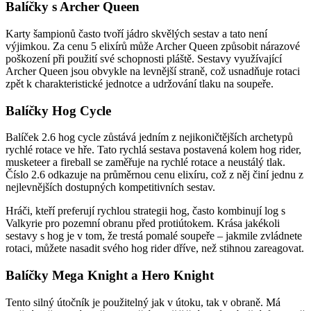
Balíčky s Archer Queen
Karty šampionů často tvoří jádro skvělých sestav a tato není
výjimkou. Za cenu 5 elixírů může Archer Queen způsobit nárazové
poškození při použití své schopnosti pláště. Sestavy využívající
Archer Queen jsou obvykle na levnější straně, což usnadňuje rotaci
zpět k charakteristické jednotce a udržování tlaku na soupeře.
Balíčky Hog Cycle
Balíček 2.6 hog cycle zůstává jedním z nejikoničtějších archetypů
rychlé rotace ve hře. Tato rychlá sestava postavená kolem hog rider,
musketeer a fireball se zaměřuje na rychlé rotace a neustálý tlak.
Číslo 2.6 odkazuje na průměrnou cenu elixíru, což z něj činí jednu z
nejlevnějších dostupných kompetitivních sestav.
Hráči, kteří preferují rychlou strategii hog, často kombinují log s
Valkyrie pro pozemní obranu před protiútokem. Krása jakékoli
sestavy s hog je v tom, že trestá pomalé soupeře – jakmile zvládnete
rotaci, můžete nasadit svého hog rider dříve, než stihnou zareagovat.
Balíčky Mega Knight a Hero Knight
Tento silný útočník je použitelný jak v útoku, tak v obraně. Má