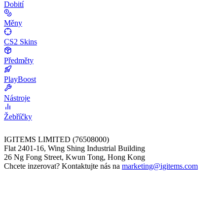
Dobití
Měny
CS2 Skins
Předměty
PlayBoost
Nástroje
Žebříčky
IGITEMS LIMITED (76508000)
Flat 2401-16, Wing Shing Industrial Building
26 Ng Fong Street, Kwun Tong, Hong Kong
Chcete inzerovat? Kontaktujte nás na
marketing@igitems.com