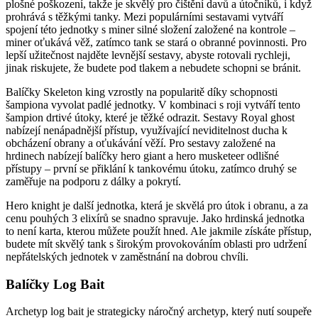
plošné poškození, takže je skvělý pro čištění davů a útočníků, i když
prohrává s těžkými tanky. Mezi populárními sestavami vytváří
spojení této jednotky s miner silné složení založené na kontrole –
miner oťukává věž, zatímco tank se stará o obranné povinnosti. Pro
lepší užitečnost najděte levnější sestavy, abyste rotovali rychleji,
jinak riskujete, že budete pod tlakem a nebudete schopni se bránit.
Balíčky Skeleton king vzrostly na popularitě díky schopnosti
šampiona vyvolat padlé jednotky. V kombinaci s roji vytváří tento
šampion drtivé útoky, které je těžké odrazit. Sestavy Royal ghost
nabízejí nenápadnější přístup, využívající neviditelnost ducha k
obcházení obrany a oťukávání věží. Pro sestavy založené na
hrdinech nabízejí balíčky hero giant a hero musketeer odlišné
přístupy – první se přiklání k tankovému útoku, zatímco druhý se
zaměřuje na podporu z dálky a pokrytí.
Hero knight je další jednotka, která je skvělá pro útok i obranu, a za
cenu pouhých 3 elixírů se snadno spravuje. Jako hrdinská jednotka
to není karta, kterou můžete použít hned. Ale jakmile získáte přístup,
budete mít skvělý tank s širokým provokováním oblasti pro udržení
nepřátelských jednotek v zaměstnání na dobrou chvíli.
Balíčky Log Bait
Archetyp log bait je strategicky náročný archetyp, který nutí soupeře