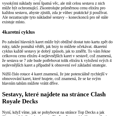
vysokými náklady není špatná věc, ale mít celou sestavu z nich
může být ochromující. Zkontrolujte průměrnou cenu elixíru pro
každou sestavu, abyste zjistili, zda je vůbec praktické ji používat.
Ale nezatracujte tyto nákladné sestavy – koneckonců pro ně stále
existuje místo.
4karetní cyklus
Po zahrání hlavních karet může být obtížné dostat tuto kartu zpět do
ruky, takže pomáhá vědět, jak brzy to můžete očekávat. 4karetní
cyklus každé sestavy je dobrý způsob, jak to změřit. To vám řekne
celkovou cenu elixíru 4 nejlevnějších karet v sestavě, což znamená,
že sestava se 7 zde bude potřebovat tolik elixíru k vyložení svých 4
nejlevnějších karet a případně k obnovení své základní strategie.
Nižší číslo rotace 4 karet znamená, že jste potenciálně rychlejší v
obnovování karet, které hrajete, což znamená, že se ke svým
hlavním tahům můžete vrátit dříve.
Sestavy, které najdete na stránce Clash
Royale Decks
Nyní, když víme, jak se pohybovat na stránce Top Decks a jak