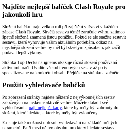
Najděte nejlepší balíček Clash Royale pro
jakoukoli hru
Složení balíčku hraje velkou roli při zajištění vítězství v každém
zápase Clash Royale. Skvělá sestava téměř zaručuje výhru, zatímco
špatně složená znamená jistou porážku. Pokud se ale snažíte sestavit
sestavu, která vyhovuje vašim aktuálním potřebám, odkaz na
nejsilnější složení ve hře by měl být skvělým způsobem, jak začít
podávat lepší výkony.
Stránka Top Decks na igitems ukazuje různá složení používaná
aktivními hráči. Uvidíte vše od trendových sestav až po ty
specializované na konkrétní obsah. Přejděte na stránku a začněte.
Použití vyhledávače balíčků
Po zobrazení stránky najdete některé z nejvýkonnějších sestav
založených na nedávné aktivitě ve hře. Můžete doladit své
vyhledávání a
najít nejlepší karty
, které by měly být zahrnuty do
složení, které hledáte, a které by měly být vyloučeny.
Existuje také možnost upřesnit vyhledávání na základě určitých
parametrů. Patří mezi ně typ obsahu, pro který hledáte sestavy,