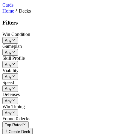
Cards
Home
Decks
Filters
Win Condition
Any
Gameplan
Any
Skill Profile
Any
Viability
Any
Speed
Any
Defenses
Any
Win Timing
Any
Found
0
decks
Top Rated
Create Deck