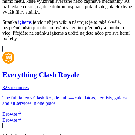
mimo metu, které využívají svérázné nebo zajímavé mechaniky. Ať
už hledáte cokoli, najdete dobrou inspiraci, pokud víte, jak efektivně
využít filtry stránky.
Stránka
igitems
je víc než jen wiki a nástroje; je to také skvělé,
bezpečné místo pro obchodování s herními předměty a mnohem
více. Přejděte na stránku igitems a určitě najdete něco pro své herní
potřeby.
Everything Clash Royale
323
resources
The full igitems Clash Royale hub — calculators, tier lists, guides
and all services in one place.
Browse
Browse