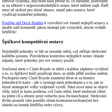
filtrovat výsledky, abychom našli přesně to, co hledáme, podívejme
se na některé z nejpozoruhodnějších sestav, které můžete najít. Patří
mezi ně složení pro různé situace, stejně jako sestavy, které
využívají konkrétní jednotky.
Použijte náš Deck Builder
k vytvoření své vlastní nejlepší sestavy a
ukažte naší komunitě, jakou strategii jste vymysleli, abyste ovládli
žebříček!
Špičkové kompetitivní sestavy
Nejsilnější jednotky ve hře se neustále mění, což ztěžuje sledování
každého posunu. Pravidelnou kontrolou nejlepších sestav získáte
nápady, které jednotky pro své sestavy použít.
Současná meta v Clash Royale se mění s každou záplatou vyvážení
a to, co špičkoví hráči používají dnes, se může příští sezónu změnit.
Pochopení mety Clash Royale znamená dívat se za hranice
jednotlivých karet – jde o synergii mezi jednotkami a o to, jak se
různé strategické volby vzájemně vyruší. Silná nová meta se objeví
vždy, když je karta posílena, což často mění, které možnosti cílení
na jeden cíl a obrany proti vzduchu jsou životaschopné. Sledování
těchto posunů vám pomůže zůstat konkurenceschopnými bez
ohledu na formát žebříčku nebo výzvy.