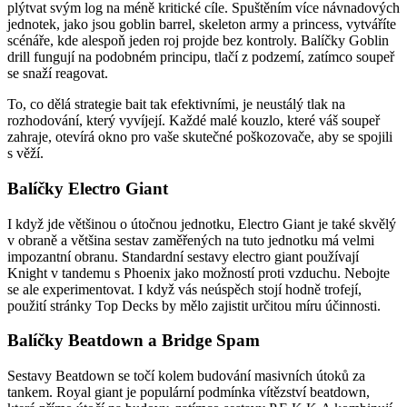
plýtvat svým log na méně kritické cíle. Spuštěním více návnadových
jednotek, jako jsou goblin barrel, skeleton army a princess, vytváříte
scénáře, kde alespoň jeden roj projde bez kontroly. Balíčky Goblin
drill fungují na podobném principu, tlačí z podzemí, zatímco soupeř
se snaží reagovat.
To, co dělá strategie bait tak efektivními, je neustálý tlak na
rozhodování, který vyvíjejí. Každé malé kouzlo, které váš soupeř
zahraje, otevírá okno pro vaše skutečné poškozovače, aby se spojili
s věží.
Balíčky Electro Giant
I když jde většinou o útočnou jednotku, Electro Giant je také skvělý
v obraně a většina sestav zaměřených na tuto jednotku má velmi
impozantní obranu. Standardní sestavy electro giant používají
Knight v tandemu s Phoenix jako možností proti vzduchu. Nebojte
se ale experimentovat. I když vás neúspěch stojí hodně trofejí,
použití stránky Top Decks by mělo zajistit určitou míru účinnosti.
Balíčky Beatdown a Bridge Spam
Sestavy Beatdown se točí kolem budování masivních útoků za
tankem. Royal giant je populární podmínka vítězství beatdown,