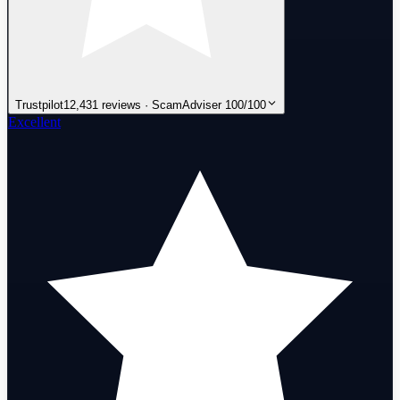
Trustpilot
12,431 reviews · ScamAdviser 100/100
Excellent