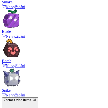
Smoke
Na vyžádání
Blade
Na vyžádání
Bomb
Na vyžádání
Spike
Na vyžádání
Zobrazit více Items
+
31