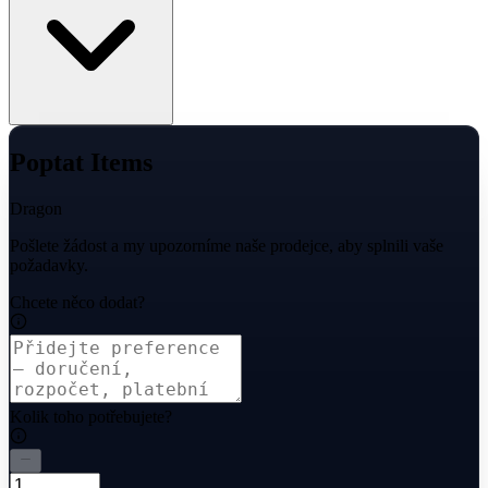
Poptat Items
Dragon
Pošlete žádost a my upozorníme naše prodejce, aby splnili vaše
požadavky.
Chcete něco dodat?
Kolik toho potřebujete?