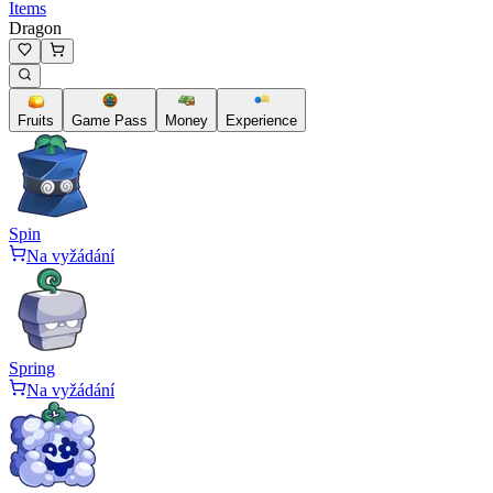
Items
Dragon
Fruits
Game Pass
Money
Experience
Spin
Na vyžádání
Spring
Na vyžádání