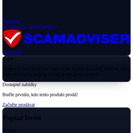
Trustpilot
4.7
out of 5 ·
12,431
reviews
100
/100
Popis
Dragon is one of the top / rare fruits. Grants powerful abilities, often
high demand in trading, strong in late game content.
Dostupné nabídky
Buďte prvním, kdo tento produkt prodá!
Začněte prodávat
Poptat Items
Dragon