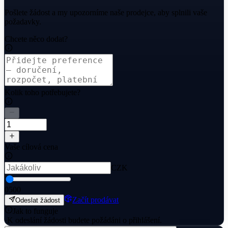
Pošlete žádost a my upozorníme naše prodejce, aby splnili vaše
požadavky.
Chcete něco dodat?
Kolik toho potřebujete?
Vaše cílová cena
CZK
0
500
Začít prodávat
Odeslat žádost
Jak to funguje
·
K odeslání žádosti budete požádáni o přihlášení.