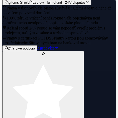
™
igitems Shield
Escrow · full refund · 24/7 disputes
Platba v úschově
Vaše platba zůstává u igitems a je uvolněna až
po vašem potvrzení doručení.
100% záruka vrácení peněz
Pokud vaše objednávka není
doručena nebo neodpovídá popisu, získáte plnou náhradu.
Řešení sporů 24/7
Pokud se vám nepodaří vyřešit problém s
prodejcem, náš tým zasáhne a rozhodne spravedlivě.
Platby s certifikací PCI DSS
Platby kartou jsou zpracovávány
prostřednictvím šifrovaných bran na bankovní úrovni.
Zjistit více
24/7 Live podpora