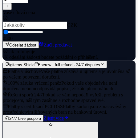
Vaše cílová cena
CZK
0
500
Začít prodávat
Odeslat žádost
Jak to funguje
·
K odeslání žádosti budete požádáni o přihlášení.
™
igitems Shield
Escrow · full refund · 24/7 disputes
Platba v úschově
Vaše platba zůstává u igitems a je uvolněna až
po vašem potvrzení doručení.
100% záruka vrácení peněz
Pokud vaše objednávka není
doručena nebo neodpovídá popisu, získáte plnou náhradu.
Řešení sporů 24/7
Pokud se vám nepodaří vyřešit problém s
prodejcem, náš tým zasáhne a rozhodne spravedlivě.
Platby s certifikací PCI DSS
Platby kartou jsou zpracovávány
prostřednictvím šifrovaných bran na bankovní úrovni.
Zjistit více
24/7 Live podpora