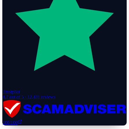
Trustpilot
4.7
out of 5 ·
12,431
reviews
100
/100