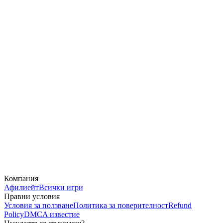
Компания
Афилиейт
Всички игри
Правни условия
Условия за ползване
Политика за поверителност
Refund
Policy
DMCA известие