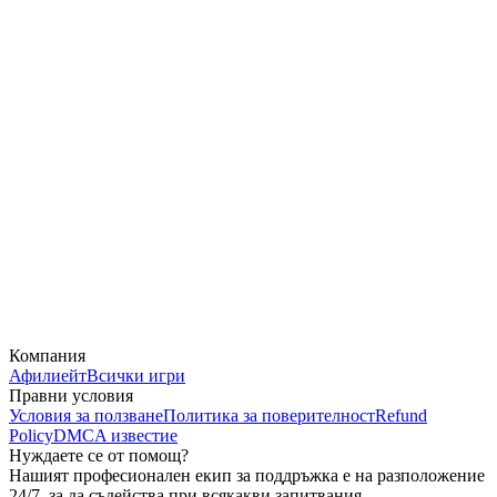
Компания
Афилиейт
Всички игри
Правни условия
Условия за ползване
Политика за поверителност
Refund
Policy
DMCA известие
Нуждаете се от помощ?
Нашият професионален екип за поддръжка е на разположение
24/7, за да съдейства при всякакви запитвания.