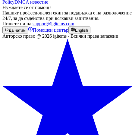
Policy
DMCA известие
Нуждаете се от помощ?
Нашият професионален екип за поддръжка е на разположение
24/7, за да съдейства при всякакви запитвания.
Пишете ни на
support@igitems.com
Помощен център
Да чатим
English
Авторско право @ 2026 igitems - Всички права запазени