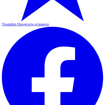
Trustpilot
·
Прочетете отзивите