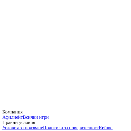
Компания
Афилиейт
Всички игри
Правни условия
Условия за ползване
Политика за поверителност
Refund