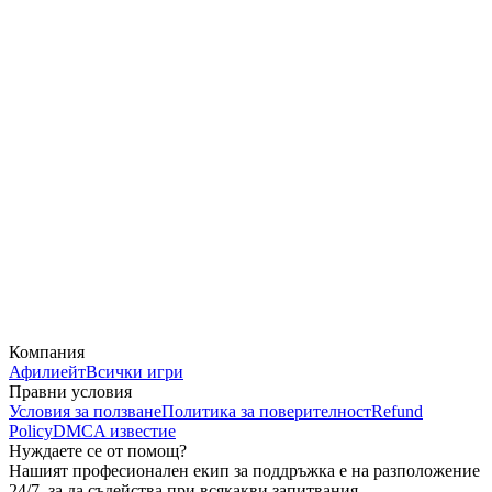
Компания
Афилиейт
Всички игри
Правни условия
Условия за ползване
Политика за поверителност
Refund
Policy
DMCA известие
Нуждаете се от помощ?
Нашият професионален екип за поддръжка е на разположение
24/7, за да съдейства при всякакви запитвания.