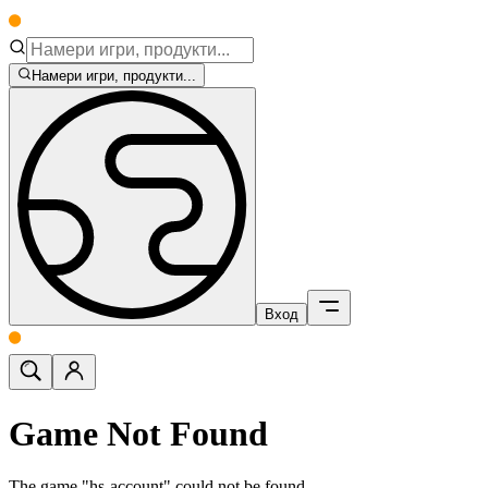
Намери игри, продукти...
Вход
Game Not Found
The game "hs-account" could not be found.