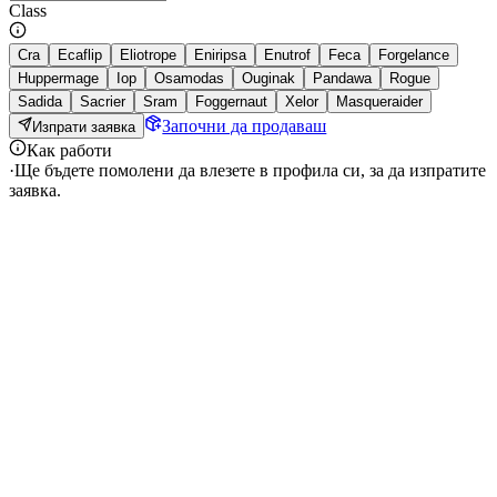
Class
Cra
Ecaflip
Eliotrope
Eniripsa
Enutrof
Feca
Forgelance
Huppermage
Iop
Osamodas
Ouginak
Pandawa
Rogue
Sadida
Sacrier
Sram
Foggernaut
Xelor
Masqueraider
Започни да продаваш
Изпрати заявка
Как работи
·
Ще бъдете помолени да влезете в профила си, за да изпратите
заявка.