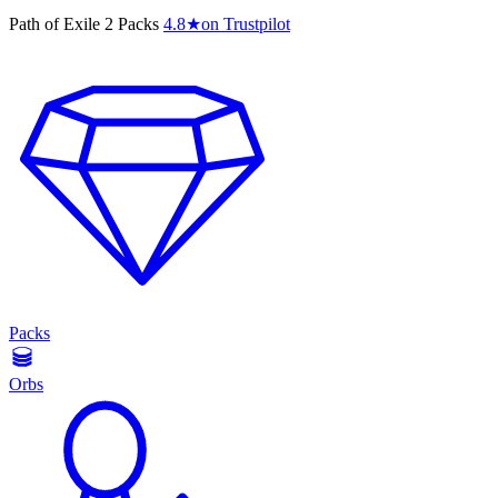
Path of Exile 2 Packs
4.8
★
on Trustpilot
Packs
Orbs