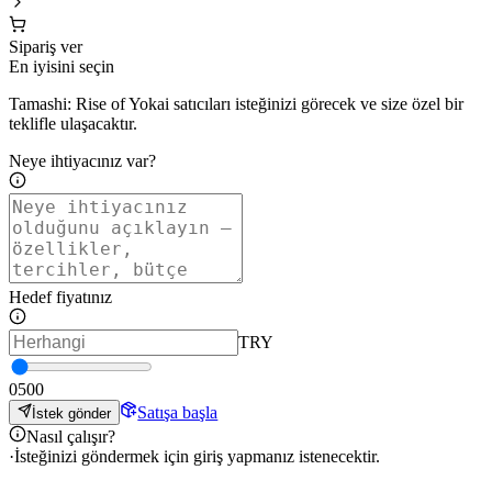
Sipariş ver
En iyisini seçin
Tamashi: Rise of Yokai satıcıları isteğinizi görecek ve size özel bir
teklifle ulaşacaktır.
Neye ihtiyacınız var?
Hedef fiyatınız
TRY
0
500
Satışa başla
İstek gönder
Nasıl çalışır?
·
İsteğinizi göndermek için giriş yapmanız istenecektir.