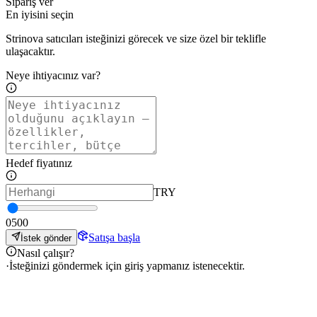
Sipariş ver
En iyisini seçin
Strinova satıcıları isteğinizi görecek ve size özel bir teklifle
ulaşacaktır.
Neye ihtiyacınız var?
Hedef fiyatınız
TRY
0
500
Satışa başla
İstek gönder
Nasıl çalışır?
·
İsteğinizi göndermek için giriş yapmanız istenecektir.