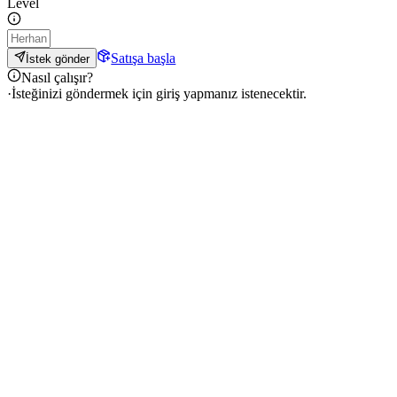
Level
Satışa başla
İstek gönder
Nasıl çalışır?
·
İsteğinizi göndermek için giriş yapmanız istenecektir.