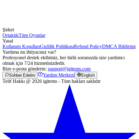
Şirket
Ortaklık
Tüm Oyunlar
Yasal
Kullanım Koşulları
Gizlilik Politikası
Refund Policy
DMCA Bildirimi
Yardıma mı ihtiyacınız var?
Profesyonel destek ekibimiz, her türlü sorunuzda size yardımcı
olmak için 7/24 hizmetinizdedir.
Bize e-posta gönderin:
support@igitems.com
Yardım Merkezi
Sohbet Edelim
English
Telif Hakkı @ 2026 igitems - Tüm hakları saklıdır