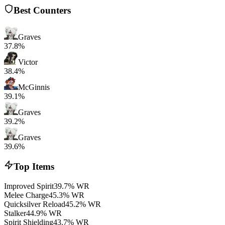
Best Counters
Graves
37.8%
Victor
38.4%
McGinnis
39.1%
Graves
39.2%
Graves
39.6%
Top Items
Improved Spirit
39.7% WR
Melee Charge
45.3% WR
Quicksilver Reload
45.2% WR
Stalker
44.9% WR
Spirit Shielding
43.7% WR