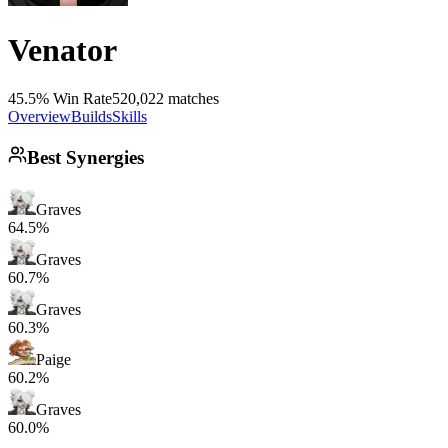
Venator
45.5% Win Rate
520,022 matches
Overview
Builds
Skills
Best Synergies
Graves
64.5%
Graves
60.7%
Graves
60.3%
Paige
60.2%
Graves
60.0%