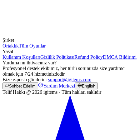
Şirket
Ortaklık
Tüm Oyunlar
Yasal
Kullanım Koşulları
Gizlilik Politikası
Refund Policy
DMCA Bildirimi
Yardıma mı ihtiyacınız var?
Profesyonel destek ekibimiz, her türlü sorunuzda size yardımcı
olmak için 7/24 hizmetinizdedir.
Bize e-posta gönderin:
support@igitems.com
Yardım Merkezi
Sohbet Edelim
English
Telif Hakkı @ 2026 igitems - Tüm hakları saklıdır