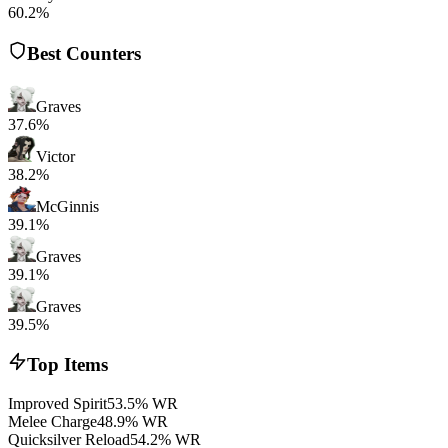
60.2%
Best Counters
Graves
37.6%
Victor
38.2%
McGinnis
39.1%
Graves
39.1%
Graves
39.5%
Top Items
Improved Spirit
53.5% WR
Melee Charge
48.9% WR
Quicksilver Reload
54.2% WR