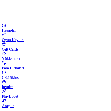
Hesaplar
Oyun Keyleri
Gift Cards
Yüklemeler
Para Birimleri
CS2 Skins
İtemler
PlayBoost
Araçlar