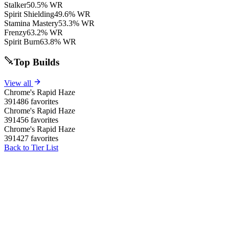
Stalker
50.5% WR
Spirit Shielding
49.6% WR
Stamina Mastery
53.3% WR
Frenzy
63.2% WR
Spirit Burn
63.8% WR
Top Builds
View all
Chrome's Rapid Haze
391486 favorites
Chrome's Rapid Haze
391456 favorites
Chrome's Rapid Haze
391427 favorites
Back to Tier List