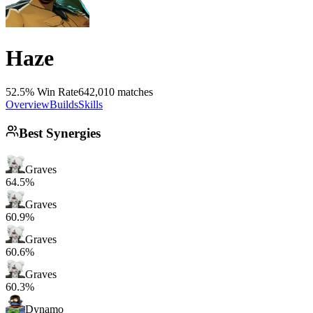
Haze
52.5% Win Rate
642,010 matches
Overview
Builds
Skills
Best Synergies
Graves
64.5%
Graves
60.9%
Graves
60.6%
Graves
60.3%
Dynamo